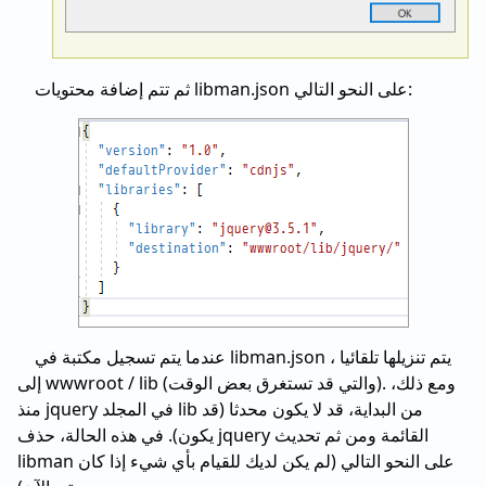
ثم تتم إضافة محتويات libman.json على النحو التالي:
عندما يتم تسجيل مكتبة في libman.json ، يتم تنزيلها تلقائيا
إلى wwwroot / lib (والتي قد تستغرق بعض الوقت). ومع ذلك،
منذ jquery في المجلد lib من البداية، قد لا يكون محدثا (قد
يكون). في هذه الحالة، حذف jquery القائمة ومن ثم تحديث
libman على النحو التالي (لم يكن لديك للقيام بأي شيء إذا كان