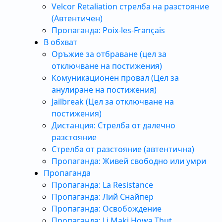
Velcor Retaliation стрелба на разстояние
(Автентичен)
Пропаганда: Poix-les-Français
В обхват
Оръжие за отбраване (цел за
отключване на постижения)
Комуникационен провал (Цел за
анулиране на постижения)
Jailbreak (Цел за отключване на
постижения)
Дистанция: Стрелба от далечно
разстояние
Стрелба от разстояние (автентична)
Пропаганда: Живей свободно или умри
Пропаганда
Пропаганда: La Resistance
Пропаганда: Лий Снайпер
Пропаганда: Освобождение
Пропаганда: Li Maki Howa Thut