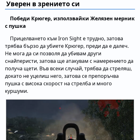
Уверен в зрението си
Победи Крюгер, използвайки Желязен мерник
с пушка
Прицелването към Iron Sight е трудно, затова
трябва бързо да убиете Крюгер, преди да е далеч.
Не мога да си позволя да убивам други
снайперисти, затова ще атакувам с намерението да
получа щети. Във всеки случай, трябва да стреляш,
докато не уцелиш него, затова се препоръчва
пушка с висока скорост на стрелба и много
куршуми.