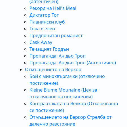
(автентичен)
Рекорд на Hell's Meal
Диктатор Тот
Планински клуб
Това е елен.
Предпочитан романист
Cask Away
Течащият Гордън
Пропаганда: Ан дьо Троп
Пропаганда: Ан дьо Троп (Автентичен)
Отмъщението на Веркор
Бой с минохвъргачки (отключено
постижение)
Kleine Blume Mounaine (Цел за
отключване на постижения)
Контраатаката на Велкор (Отключващо
се постижение)
Отмъщението на Веркор Стрелба от
далечно разстояние