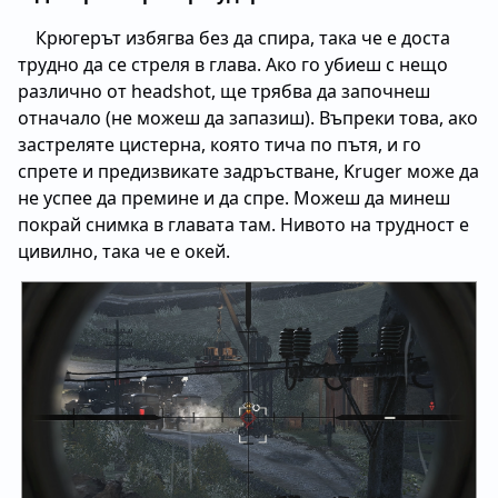
Крюгерът избягва без да спира, така че е доста
трудно да се стреля в глава. Ако го убиеш с нещо
различно от headshot, ще трябва да започнеш
отначало (не можеш да запазиш). Въпреки това, ако
застреляте цистерна, която тича по пътя, и го
спрете и предизвикате задръстване, Kruger може да
не успее да премине и да спре. Можеш да минеш
покрай снимка в главата там. Нивото на трудност е
цивилно, така че е окей.