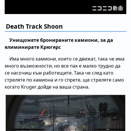
Death Track Shoon
Унищожете бронираните камиони, за да
елиминирате Крюгерс
Има много камиони, които се движат, така че има
много възможности, но все пак е малко трудно да
се насочиш към работещите. Така че след като
стреляте по камиона и го спрете, ще стреляте само
когато Kruger дойде на ваша страна.