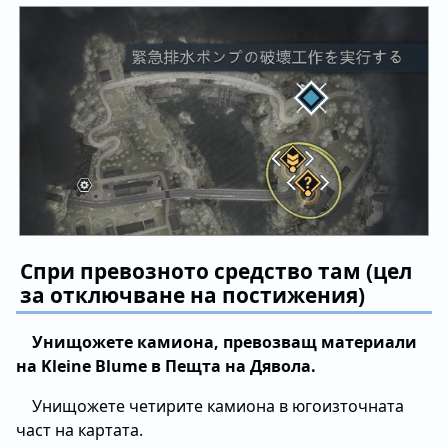
Спри превозното средство там (цел
за отключване на постижения)
Унищожете камиона, превозващ материали
на Kleine Blume в Пещта на Дявола.
Унищожете четирите камиона в югоизточната
част на картата.