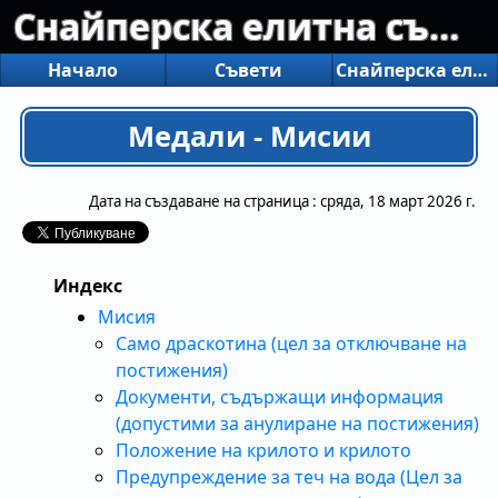
Снайперска елитна съпротива
Начало
Съвети
Снайперска елитна съпротива
Медали - Мисии
Дата на създаване на страница :
сряда, 18 март 2026 г.
Индекс
Мисия
Само драскотина (цел за отключване на
постижения)
Документи, съдържащи информация
(допустими за анулиране на постижения)
Положение на крилото и крилото
Предупреждение за теч на вода (Цел за