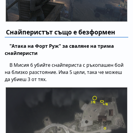
Снайперистът също е безформен
"Атака на Форт Руж" за сваляне на трима
снайперисти
В Мисия 6 убийте снайпериста с ръкопашен бой
на близко разстояние. Има 5 цели, така че можеш
да убиеш 3 от тях.