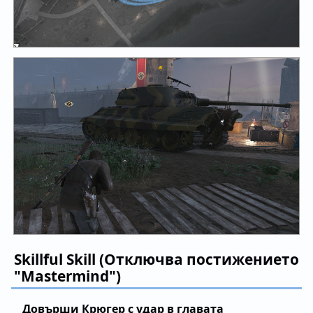
Skillful Skill (Отключва постижението
"Mastermind")
Довърши Крюгер с удар в главата