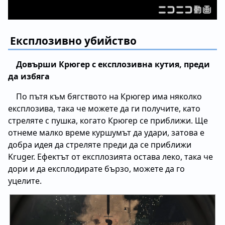
Експлозивно убийство
Довърши Крюгер с експлозивна кутия, преди
да избяга
По пътя към бягството на Крюгер има няколко
експлозива, така че можете да ги получите, като
стреляте с пушка, когато Крюгер се приближи. Ще
отнеме малко време куршумът да удари, затова е
добра идея да стреляте преди да се приближи
Kruger. Ефектът от експлозията остава леко, така че
дори и да експлодирате бързо, можете да го
уцелите.