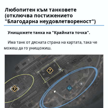
Любопитен към танковете
(отключва постижението
"Благодарна неудовлетвореност")
Унищожете танка на "Крайната точка".
Има танк от дясната страна на картата, така че
можеш да го унищожиш.