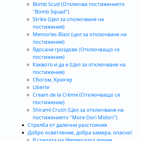
Bomb Scud (Отключва постижението
"Bomb Squad")
Strike (Цел за отключване на
постижения)
Memories Blast (цел за отключване на
постижения)
Ядосани гроздове (Отключващо се
постижение)
Каквото и да е (Цел за отключване на
постижения)
Сбогом, Крюгер
Liberte
Cream de la Crème (Отключващо се
постижение)
Shirami Crush (Цел за отключване на
постижението "More Dori Midori")
Стрелба от далечни разстояния
Добро осветление, добра камера, опасно!
В средата на Имперската армия