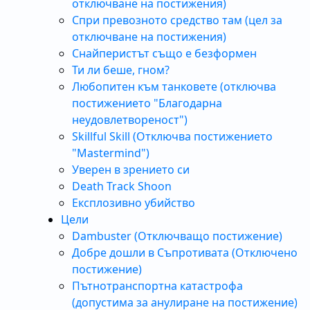
отключване на постижения)
Спри превозното средство там (цел за
отключване на постижения)
Снайперистът също е безформен
Ти ли беше, гном?
Любопитен към танковете (отключва
постижението "Благодарна
неудовлетвореност")
Skillful Skill (Отключва постижението
"Mastermind")
Уверен в зрението си
Death Track Shoon
Експлозивно убийство
Цели
Dambuster (Отключващо постижение)
Добре дошли в Съпротивата (Отключено
постижение)
Пътнотранспортна катастрофа
(допустима за анулиране на постижение)