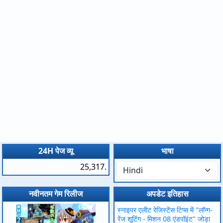
24H पेज व्यू
भाषा
25,317.
नवीनतम गेम रिलीज
अपडेट इतिहास
स्नाइपर एलीट रेजिस्टेंस टिप्स में "लॉन्ग-
रेंज शूटिंग - मिशन 08 एंडपॉइंट" जोड़ा