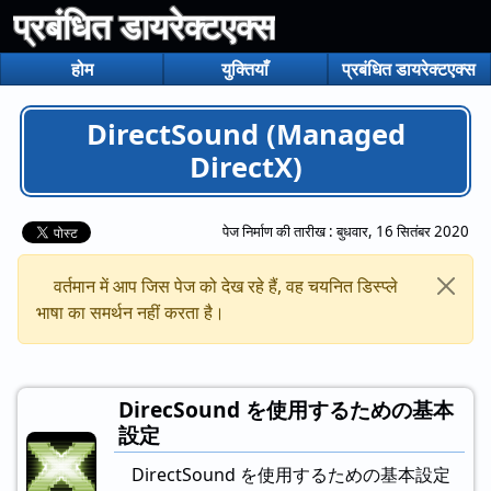
प्रबंधित डायरेक्टएक्स
होम
युक्तियाँ
प्रबंधित डायरेक्टएक्स
DirectSound (Managed
DirectX)
पेज निर्माण की तारीख :
बुधवार, 16 सितंबर 2020
वर्तमान में आप जिस पेज को देख रहे हैं, वह चयनित डिस्प्ले
भाषा का समर्थन नहीं करता है।
DirecSound を使用するための基本
設定
DirectSound を使用するための基本設定