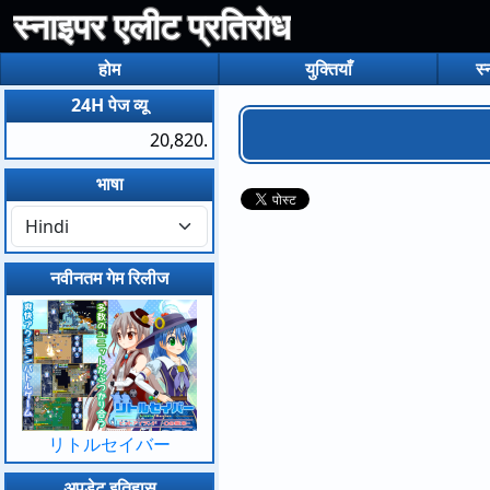
स्नाइपर एलीट प्रतिरोध
होम
युक्तियाँ
स्
24H पेज व्यू
20,820.
भाषा
नवीनतम गेम रिलीज
リトルセイバー
अपडेट इतिहास