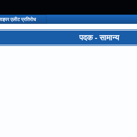
नाइपर एलीट प्रतिरोध
पदक - सामान्य