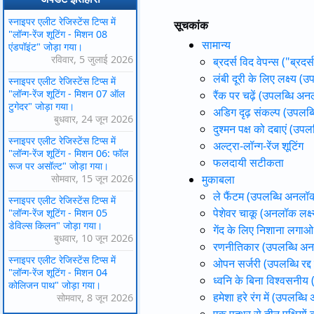
स्नाइपर एलीट रेजिस्टेंस टिप्स में
सूचकांक
"लॉन्ग-रेंज शूटिंग - मिशन 08
सामान्य
एंडपॉइंट" जोड़ा गया।
रविवार, 5 जुलाई 2026
ब्रदर्स विद वेपन्स ("ब्र
लंबी दूरी के लिए लक्ष्य (
स्नाइपर एलीट रेजिस्टेंस टिप्स में
"लॉन्ग-रेंज शूटिंग - मिशन 07 ऑल
रैंक पर चढ़ें (उपलब्धि अ
टुगेदर" जोड़ा गया।
अडिग दृढ़ संकल्प (उपलब्
बुधवार, 24 जून 2026
दुश्मन पक्ष को दबाएं (उपल
स्नाइपर एलीट रेजिस्टेंस टिप्स में
अल्ट्रा-लॉन्ग-रेंज शूटिंग
"लॉन्ग-रेंज शूटिंग - मिशन 06: फॉल
फलदायी सटीकता
रूज पर असॉल्ट" जोड़ा गया।
सोमवार, 15 जून 2026
मुकाबला
ले फैंटम (उपलब्धि अनलॉक
स्नाइपर एलीट रेजिस्टेंस टिप्स में
पेशेवर चाकू (अनलॉक लक्ष्
"लॉन्ग-रेंज शूटिंग - मिशन 05
डेविल्स किलन" जोड़ा गया।
गेंद के लिए निशाना लगाओ! 
बुधवार, 10 जून 2026
रणनीतिकार (उपलब्धि अ
स्नाइपर एलीट रेजिस्टेंस टिप्स में
ओपन सर्जरी (उपलब्धि रद्द
"लॉन्ग-रेंज शूटिंग - मिशन 04
ध्वनि के बिना विश्वसनीय
कोलिजन पाथ" जोड़ा गया।
हमेशा हरे रंग में (उपलब्
सोमवार, 8 जून 2026