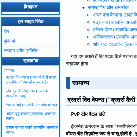
एक पत्थर से तीन पक्षियों
विज्ञापन
संग्रहणीय और अनलॉक
अपने पंख फैलाना (उपलब्ध
इन-साइट लिंक
पत्राचार (उपलब्धि अनलॉक
ट्रेजर हंटर (उपलब्धि अन
होम
आविष्कारक (उपलब्धि अ
युक्तियाँ
शीर्ष गुप्त दस्तावेज़ (उपलब
स्नाइपर एलीट प्रतिरोध
यहां हम बताते हैं कि पदक कैसे प्राप्त
सूचकांक
सहायक होगा।
सामान्य
ब्रदर्स विद वेपन्स ("ब्रदर्स कैरी गन्स"
सामान्य
उपलब्धि को अनलॉक करता है)
लंबी दूरी के लिए लक्ष्य (उपलब्धि
अनलॉक लक्ष्य)
ब्रदर्स विद वेपन्स ("ब्रदर्स क
रैंक पर चढ़ें (उपलब्धि अनलॉक हो गई)
अडिग दृढ़ संकल्प (उपलब्धि अनलॉक
PvP टीम बैटल खेलें
लक्ष्य)
इंटरनेट कनेक्शन के साथ "मल्टीप्लेयर
दुश्मन पक्ष को दबाएं (उपलब्धि अनलॉक
लक्ष्य)
वॉयस चैट डिफ़ॉल्ट रूप से चालू होती है
, 