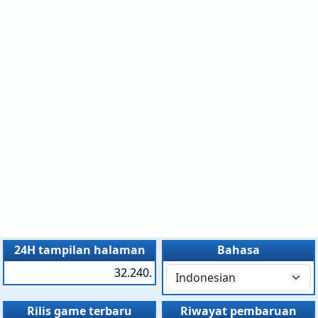
24H tampilan halaman
Bahasa
32.240.
Rilis game terbaru
Riwayat pembaruan