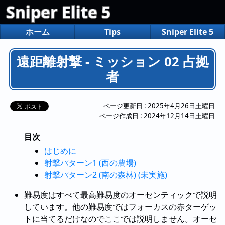
Sniper Elite 5
ホーム
Tips
Sniper Elite 5
遠距離射撃 - ミッション 02 占拠
者
ページ更新日 :
2025年4月26日土曜日
ページ作成日 :
2024年12月14日土曜日
目次
はじめに
射撃パターン1 (西の農場)
射撃パターン2 (南の森林) (未実施)
難易度はすべて最高難易度のオーセンティックで説明
しています。他の難易度ではフォーカスの赤ターゲッ
トに当てるだけなのでここでは説明しません。オーセ