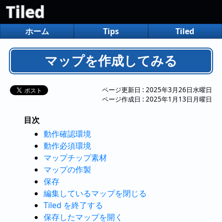
Tiled
ホーム
Tips
Tiled
マップを作成してみる
ページ更新日 :
2025年3月26日水曜日
ページ作成日 :
2025年1月13日月曜日
目次
動作確認環境
動作必須環境
マップチップ素材
マップの作製
保存
編集しているマップを閉じる
Tiled を終了する
保存したマップを開く