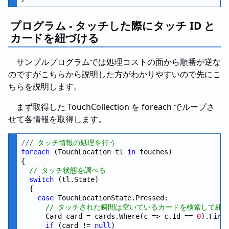
プログラム - タッチした際にタッチ ID と
カードを紐づける
サンプルプログラムでは処理コストの面から順番が逆な
のですがこちらから説明した方がわかりやすいので先にこ
ちらを説明します。
まず取得した TouchCollection を foreach でループさ
せて各情報を取得します。
///
 タッチ情報の処理を行う
foreach
 (TouchLocation tl 
in
 touches)

{

// タッチ状態を調べる
switch
 (tl.State)

  {

case
 TouchLocationState.Pressed:

// タッチされた瞬間は空いているカードを検索して紐
      Card card = cards.Where(c => c.Id == 
0
).First
if
 (card != 
null
)
