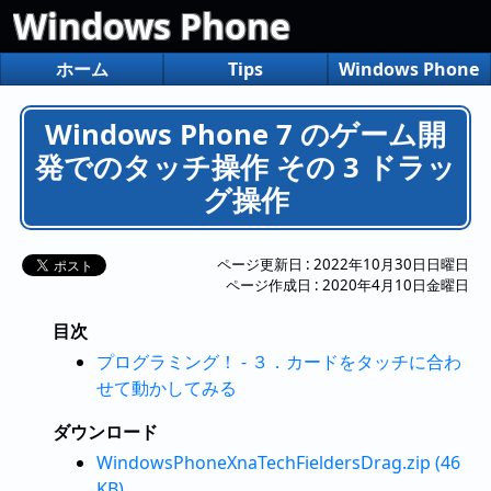
Windows Phone
ホーム
Tips
Windows Phone
Windows Phone 7 のゲーム開
発でのタッチ操作 その 3 ドラッ
グ操作
ページ更新日 :
2022年10月30日日曜日
ページ作成日 :
2020年4月10日金曜日
目次
プログラミング！ - ３．カードをタッチに合わ
せて動かしてみる
ダウンロード
WindowsPhoneXnaTechFieldersDrag.zip (46
KB)