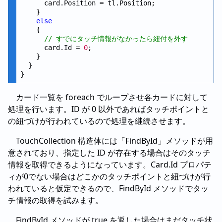
      card.Position = tl.Position;

    }

else
    {

// すでにタッチ情報がなかったら紐付を外す
      card.Id = 
0
;

    }

  }

カード一覧を foreach でループさせ各カードに対して
処理を行います。ID が 0 以外であればタッチポイントと
の紐づけが行われているので処理を継続させます。
TouchCollection 構造体には「FindById」メソッドが用
意されており、指定した ID が存在する場合はそのタッチ
情報を取得できるようになっています。Card.Id プロパテ
ィが0でない場合はどこかのタッチポイントと紐づけが行
われていると仮定できるので、FindById メソッドでタッ
チ情報の取得を試みます。
FindById メソッドが true を返した場合はまだタッチ状