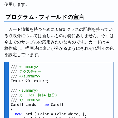
使用します。
プログラム - フィールドの宣言
カード情報を持つために Card クラスの配列を持ってい
る点以外については新しいものは特にありません。今回は
今までのサンプルの応用みたいなものです。カードは 4
枚作成し、描画時に違いが分かるようにそれぞれ別々の色
を設定しています。
///
 <summary>
///
 テクスチャー
///
 </summary>
Texture2D texture;

///
 <summary>
///
 カードの一覧(4 枚分)
///
 </summary>
Card[] cards = 
new
 Card[]

{

new
 Card { Color = Color.White, },
