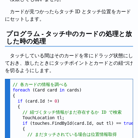
カードが見つかったらタッチ ID とタッチ位置をカード
にセットします。
プログラム - タッチ中のカードの処理と放
した時の処理
タッチしている間はそのカードを常にドラッグ状態にし
ておき、放したときにタッチポイントとカードとの紐づけ
を切るようにします。
// 各カードの情報を調べる
foreach
 (Card card 
in
 cards)

{

if
 (card.Id != 
0
)

  {

// 紐づくタッチ情報がまだ存在するか ID で検索
    TouchLocation tl;

if
 (touches.FindById(card.Id, out tl) == 
true
)

    {

// まだタッチされている場合は位置情報取得