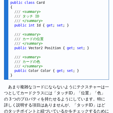
public
class
 Card

{

///
 <summary>
///
 タッチ ID
///
 </summary>
public
int
 Id { 
get
; 
set
; }

///
 <summary>
///
 カードの位置
///
 </summary>
public
 Vector2 Position { 
get
; 
set
; }

///
 <summary>
///
 カードの色
///
 </summary>
public
 Color Color { 
get
; 
set
; }

あまり複雑なコードにならないようにテクスチャーは一
つとしてカードクラスには「タッチID」「位置」「色」
の 3 つのプロパティを持たせるようにしています。特に
詳しく説明する項目はありませんが、「タッチID」はど
のタッチポイントと紐づいているかをチェックするために