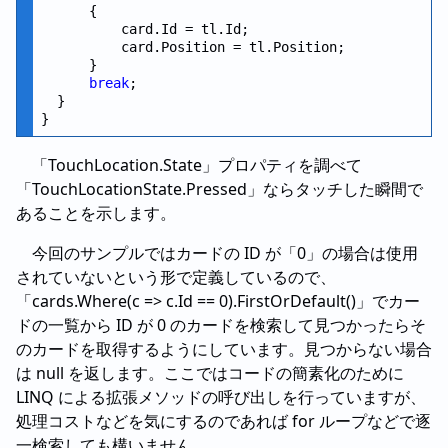
      {

          card.Id = tl.Id;

          card.Position = tl.Position;

      }

break
;

  }

「TouchLocation.State」プロパティを調べて
「TouchLocationState.Pressed」ならタッチした瞬間で
あることを示します。
今回のサンプルではカードの ID が「0」の場合は使用
されていないという形で定義しているので、
「cards.Where(c => c.Id == 0).FirstOrDefault()」でカー
ドの一覧から ID が 0 のカードを検索して見つかったらそ
のカードを取得するようにしています。見つからない場合
は null を返します。ここではコードの簡素化のために
LINQ による拡張メソッドの呼び出しを行っていますが、
処理コストなどを気にするのであれば for ループなどで逐
一検索しても構いません。