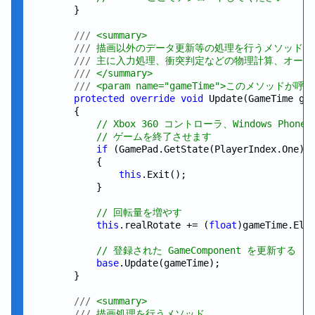
        }

///
 <summary>
///
 描画以外のデータ更新等の処理を行うメソッド
///
 主に入力処理、衝突判定などの物理計算、オーデ
///
 </summary>
///
 <param name="gameTime">このメソッドが
protected
override
void
 Update(GameTime gam
        {

// Xbox 360 コントローラ、Windows Pho
// ゲームを終了させます
if
 (GamePad.GetState(PlayerIndex.One).B
            {

this
.Exit();

            }

// 回転量を増やす
this
.realRotate += (
float
)gameTime.Ela
// 登録された GameComponent を更新する
base
.Update(gameTime);

        }

///
 <summary>
///
 描画処理を行うメソッド