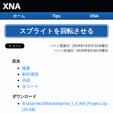
XNA
ホーム
Tips
XNA
スプライトを回転させる
ページ更新日 :
2024年10月31日木曜日
ページ作成日 :
2020年8月3日月曜日
目次
概要
動作環境
内容
全コード
ダウンロード
XnaSprite2dRotateSprite_1_0_Ref_Project.zip
(35 KB)