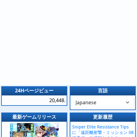
24Hページビュー
言語
20,448.
最新ゲームリリース
更新履歴
Sniper Elite Resistance Tips
に「遠距離射撃 - ミッション 08