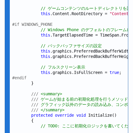
// ゲームコンテンツのルートディレクトリを設
this
.Content.RootDirectory = 
"Content"
;
#if WINDOWS_PHONE
// Windows Phone のデフォルトのフレームレー
this
.TargetElapsedTime = TimeSpan.From
// バックバッファサイズの設定
this
.graphics.PreferredBackBufferWidth
this
.graphics.PreferredBackBufferHeigh
// フルスクリーン表示
this
.graphics.IsFullScreen = 
true
#endif
        }

///
 <summary>
///
 ゲームが始まる前の初期化処理を行うメソッド
///
 グラフィック以外のデータの読み込み、コンポー
///
 </summary>
protected
override
void
 Initialize()

        {

// TODO: ここに初期化ロジックを書いてくだ