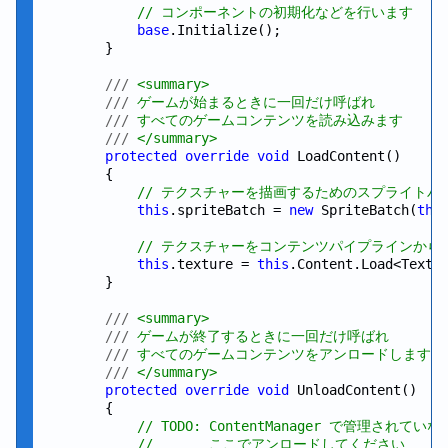
// コンポーネントの初期化などを行います
base
.Initialize();

        }

///
 <summary>
///
 ゲームが始まるときに一回だけ呼ばれ
///
 すべてのゲームコンテンツを読み込みます
///
 </summary>
protected
override
void
 LoadContent()

        {

// テクスチャーを描画するためのスプライトバ
this
.spriteBatch = 
new
 SpriteBatch(
thi
// テクスチャーをコンテンツパイプラインから
this
.texture = 
this
.Content.Load<Textu
        }

///
 <summary>
///
 ゲームが終了するときに一回だけ呼ばれ
///
 すべてのゲームコンテンツをアンロードします
///
 </summary>
protected
override
void
 UnloadContent()

        {

// TODO: ContentManager で管理されて
//       ここでアンロードしてください