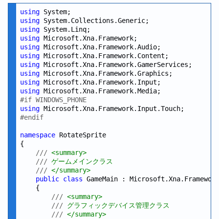
using
using
using
using
using
using
using
using
using
using
#if WINDOWS_PHONE
using
#endif
namespace
 RotateSprite

{

///
 <summary>
///
 ゲームメインクラス
///
 </summary>
public
class
 GameMain : Microsoft.Xna.Framework
    {

///
 <summary>
///
 グラフィックデバイス管理クラス
///
 </summary>