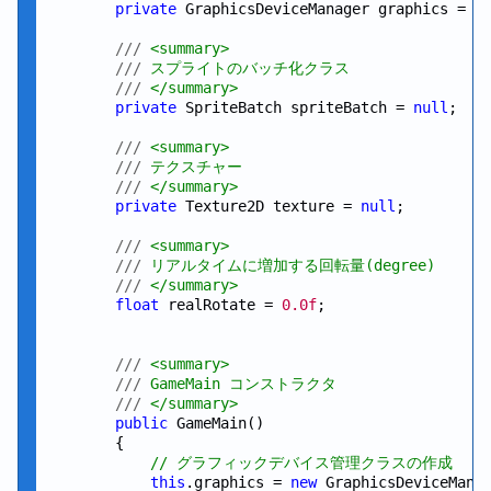
private
 GraphicsDeviceManager graphics = 
n
///
 <summary>
///
 スプライトのバッチ化クラス
///
 </summary>
private
 SpriteBatch spriteBatch = 
null
;

///
 <summary>
///
 テクスチャー
///
 </summary>
private
 Texture2D texture = 
null
;

///
 <summary>
///
 リアルタイムに増加する回転量(degree)
///
 </summary>
float
 realRotate = 
0.0f
;

///
 <summary>
///
 GameMain コンストラクタ
///
 </summary>
public
 GameMain()

        {

// グラフィックデバイス管理クラスの作成
this
.graphics = 
new
 GraphicsDeviceMana