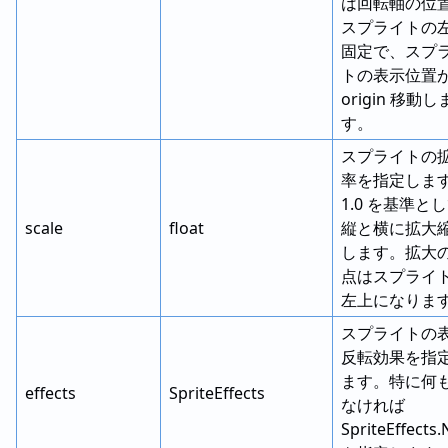
は回転軸の位
スプライトの
固定で、スプ
トの表示位置が
origin 移動し
す。
スプライトの
率を指定しま
1.0 を基準と
scale
float
縦と横に拡大
します。拡大
点はスプライ
左上になりま
スプライトの
反転効果を指
ます。特に何
effects
SpriteEffects
なければ
SpriteEffects