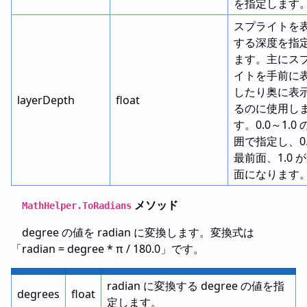
を指定します
スプライトを
する深度を指
ます。主にス
イトを手前に
したり奥に表
layerDepth
float
るのに使用し
す。0.0～1.0 
囲で指定し、0.
最前面、1.0 
面になります
メソッド
MathHelper.ToRadians
degree の値を radian に変換します。変換式は
「radian = degree * π / 180.0」です。
radian に変換する degree の値を指
degrees
float
定します。