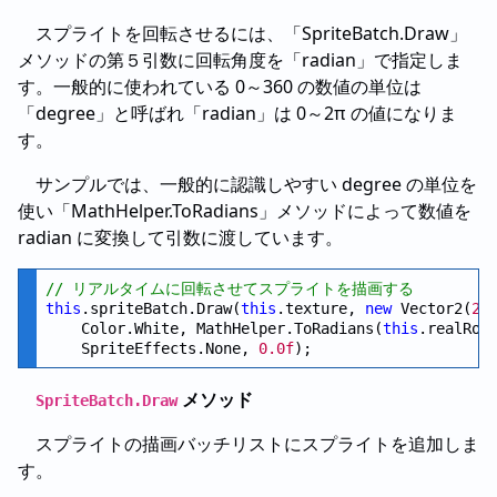
スプライトを回転させるには、「SpriteBatch.Draw」
メソッドの第５引数に回転角度を「radian」で指定しま
す。一般的に使われている 0～360 の数値の単位は
「degree」と呼ばれ「radian」は 0～2π の値になりま
す。
サンプルでは、一般的に認識しやすい degree の単位を
使い「MathHelper.ToRadians」メソッドによって数値を
radian に変換して引数に渡しています。
// リアルタイムに回転させてスプライトを描画する
this
.spriteBatch.Draw(
this
.texture, 
new
 Vector2(
20
    Color.White, MathHelper.ToRadians(
this
.realRot
    SpriteEffects.None, 
0.0f
メソッド
SpriteBatch.Draw
スプライトの描画バッチリストにスプライトを追加しま
す。