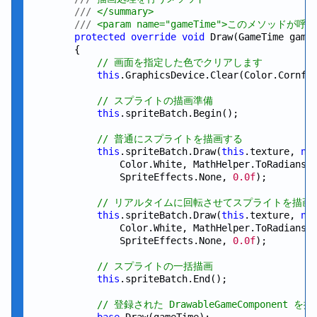
///
 </summary>
///
 <param name="gameTime">このメソッドが
protected
override
void
 Draw(GameTime gameT
        {

// 画面を指定した色でクリアします
this
.GraphicsDevice.Clear(Color.Cornflo
// スプライトの描画準備
this
.spriteBatch.Begin();

// 普通にスプライトを描画する
this
.spriteBatch.Draw(
this
.texture, 
ne
                Color.White, MathHelper.ToRadians(
                SpriteEffects.None, 
0.0f
);

// リアルタイムに回転させてスプライトを描画
this
.spriteBatch.Draw(
this
.texture, 
ne
                Color.White, MathHelper.ToRadians(
                SpriteEffects.None, 
0.0f
);

// スプライトの一括描画
this
.spriteBatch.End();

// 登録された DrawableGameComponent を
base
.Draw(gameTime);
