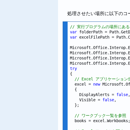
処理させたい場所に以下のコ
// 実行プログラムの場所にある 
var
 folderPath = Path.Get
var
 excelFilePath = Path.
Microsoft.Office.Interop.
Microsoft.Office.Interop.
Microsoft.Office.Interop.
Microsoft.Office.Interop.
try
{

// Excel アプリケーション
  excel = 
new
 Microsoft.Of
  {

    DisplayAlerts = 
false
    Visible = 
false
,     
  };

// ワークブック一覧を参照
  books = excel.Workbooks;