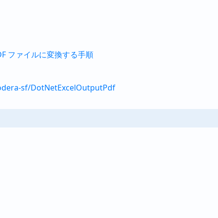
 PDF ファイルに変換する手順
odera-sf/DotNetExcelOutputPdf