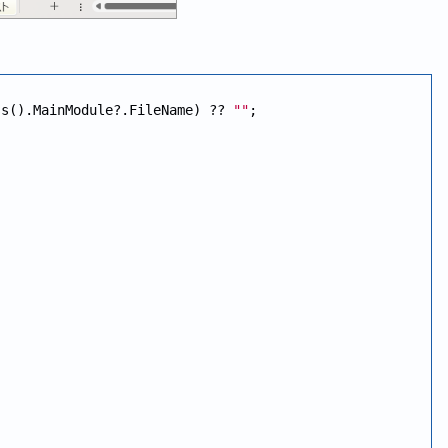
ss().MainModule?.FileName) ?? 
""