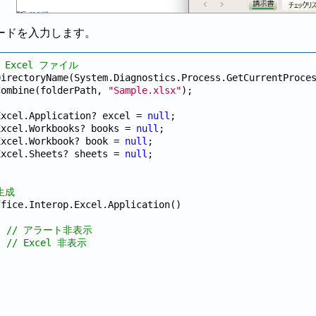
ードを入力します。
Excel ファイル
DirectoryName(System.Diagnostics.Process.GetCurrentProce
Combine(folderPath, 
"Sample.xlsx"
);

Excel.Application? excel = 
null
;

Excel.Workbooks? books = 
null
;

Excel.Workbook? book = 
null
;

Excel.Sheets? sheets = 
null
生成
fice.Interop.Excel.Application()

, 
// アラート非表示
  
// Excel 非表示

