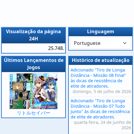
Visualização da página
Linguagem
24H
25.748.
Últimos Lançamentos de
Histórico de atualização
Jogos
Adicionado "Tiro de Longa
Distância - Missão 08 Final"
às dicas de resistência de
elite de atiradores.
domingo, 5 de julho de 2026
Adicionado "Tiro de Longa
Distância - Missão 07 Tudo
Junto" às dicas de resistência
リトルセイバー
de elite de atiradores.
quarta-feira, 24 de junho de
2026