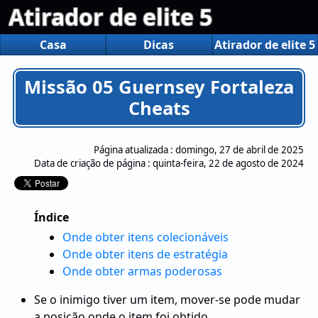
Atirador de elite 5
Casa
Dicas
Atirador de elite 5
Missão 05 Guernsey Fortaleza
Cheats
Página atualizada :
domingo, 27 de abril de 2025
Data de criação de página :
quinta-feira, 22 de agosto de 2024
Índice
Onde obter itens colecionáveis
Onde obter itens de estratégia
Onde obter armas poderosas
Se o inimigo tiver um item, mover-se pode mudar
a posição onde o item foi obtido.