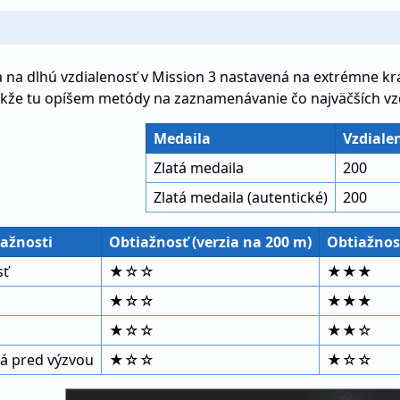
 na dlhú vzdialenosť v Mission 3 nastavená na extrémne krá
kže tu opíšem metódy na zaznamenávanie čo najväčších vzd
Medaila
Vzdiale
Zlatá medaila
200
Zlatá medaila (autentické)
200
iažnosti
Obtiažnosť (verzia na 200 m)
Obtiažnosť
sť
★☆☆
★★★
★☆☆
★★★
★☆☆
★★☆
á pred výzvou
★☆☆
★☆☆