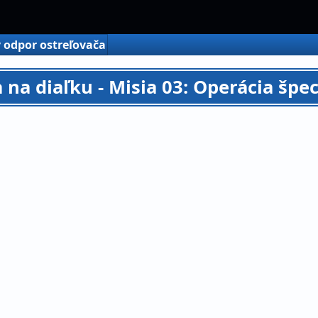
ý odpor ostreľovača
a na diaľku - Misia 03: Operácia špe