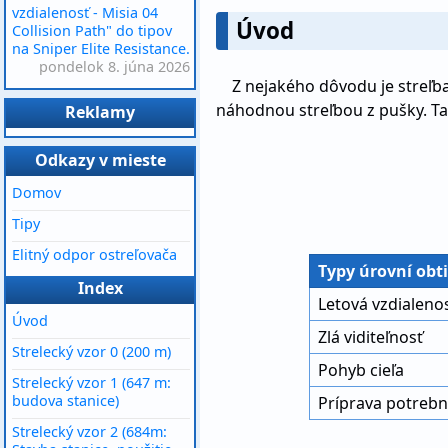
vzdialenosť - Misia 04
Úvod
Collision Path" do tipov
na Sniper Elite Resistance.
pondelok 8. júna 2026
Z nejakého dôvodu je streľba
náhodnou streľbou z pušky. Ta
Reklamy
Odkazy v mieste
Domov
Tipy
Elitný odpor ostreľovača
Typy úrovní obt
Index
Letová vzdialeno
Úvod
Zlá viditeľnosť
Strelecký vzor 0 (200 m)
Pohyb cieľa
Strelecký vzor 1 (647 m:
budova stanice)
Príprava potrebn
Strelecký vzor 2 (684m: