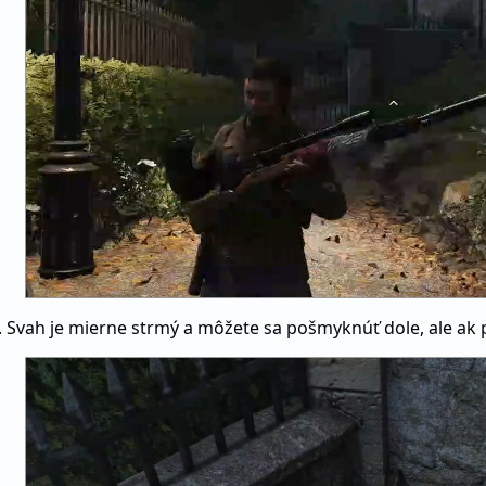
 Svah je mierne strmý a môžete sa pošmyknúť dole, ale ak p