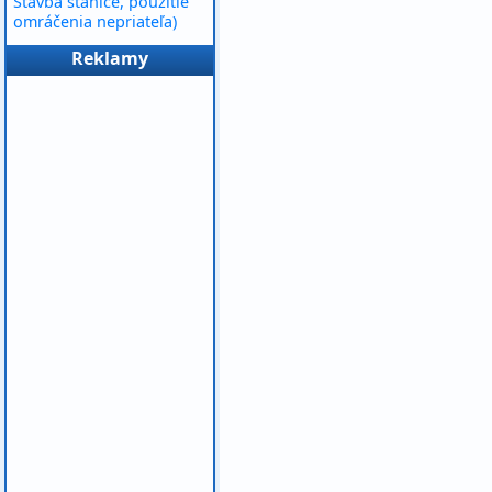
Stavba stanice, použitie
omráčenia nepriateľa)
Reklamy