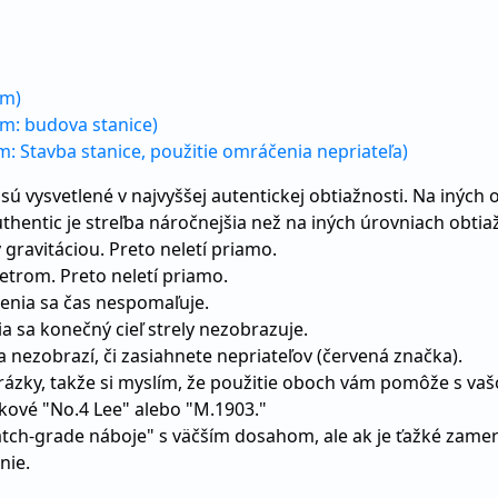
 m)
 m: budova stanice)
m: Stavba stanice, použitie omráčenia nepriateľa)
ú vysvetlené v najvyššej autentickej obtiažnosti. Na iných ob
hentic je streľba náročnejšia než na iných úrovniach obtiaž
ý gravitáciou. Preto neletí priamo.
etrom. Preto neletí priamo.
renia sa čas nespomaľuje.
ia sa konečný cieľ strely nezobrazuje.
sa nezobrazí, či zasiahnete nepriateľov (červená značka).
brázky, takže si myslím, že použitie oboch vám pomôže s vaš
ľkové "No.4 Lee" alebo "M.1903."
ch-grade náboje" s väčším dosahom, ale ak je ťažké zamerať
nie.