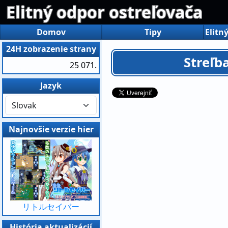
Elitný odpor ostreľovača
Domov
Tipy
Elitn
24H zobrazenie strany
Streľb
25 071.
Jazyk
Najnovšie verzie hier
リトルセイバー
História aktualizácií