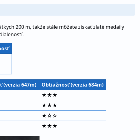
tkych 200 m, takže stále môžete získať zlaté medaily
ialeností.
nosť
 (verzia 647m)
Obtiažnosť (verzia 684m)
★★★
★★★
★☆☆
★★★