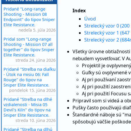
Pridané "Long-range
Index
Shooting - Mission 08
Úvod
Endpoint" do tipov Sniper
Elite Resistance.
Strelecký vzor 0 (200
nedeľa 5. júla 2026
Strelecký vzor 1 (647
Pridal som "Long-range
Strelecký vzor 2 (684
Shooting - Mission 07 all
together" do tipov Sniper
Všetky úrovne obtiažnosti s
Elite Resistance.
nebudem vysvetľovať. V Aut
streda 24. júna 2026
Projektil je ovplyvnen
Pridané "Streľba na diaľku
Guľky sú ovplyvnené v
- Útok na misiu 06: Fall
Aj pri používaní zaost
Rouge" do tipov na
Sniper Elite Resistance.
Aj pri použití zaostren
pondelok 15. júna 2026
Aj pri použití Focusu 
Pridané "Streľba na dlhé
Pripravil som si videá a o
vzdialenosti - Misia 05
Pušky často používajú dia
Devil's Kiln" do tipov na
Štandardné náboje sú "mat
Sniper Elite Resistance.
streda 10. júna 2026
spôsobujú väčšie poškode
Pridané "Streľba na dlhú