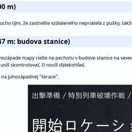
00 m)
ho tým, že zastrelíte vzdialeného nepriateľa z pušky, takž
647 m: budova stanice)
hozápade mapy cielte na pechotu v budove stanice na severo
usíš skontrolovať, či nosíš ďalekohľad.
u na juhozápadnej "terase".