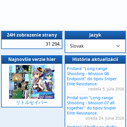
24H zobrazenie strany
Jazyk
31 294.
Najnovšie verzie hier
História aktualizácií
Pridané "Long-range
Shooting - Mission 08
Endpoint" do tipov Sniper
Elite Resistance.
nedeľa 5. júla 2026
Pridal som "Long-range
リトルセイバー
Shooting - Mission 07 all
together" do tipov Sniper
Elite Resistance.
streda 24. júna 2026
Pridané "Streľba na diaľku -