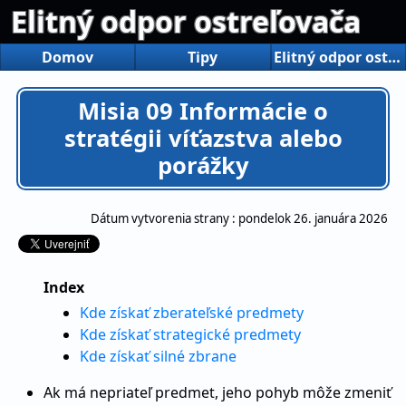
Elitný odpor ostreľovača
Domov
Tipy
Elitný odpor ostreľovača
Misia 09 Informácie o
stratégii víťazstva alebo
porážky
Dátum vytvorenia strany :
pondelok 26. januára 2026
Index
Kde získať zberateľské predmety
Kde získať strategické predmety
Kde získať silné zbrane
Ak má nepriateľ predmet, jeho pohyb môže zmeniť