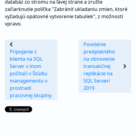
databáz zo stromu na ľavej strane a zrušte
začiarknutie políčka "Zabrániť ukladaniu zmien, ktoré
vyžadujú opätovné vytvorenie tabuliek", z možností
vpravo.
Povolenie
Pripojenie z
predplatného
klienta na SQL
na obnovenie
Server v inom
transakčnej
počítači v Štúdiu
replikácie na
managementu v
SQL Serveri
prostredí
2019
pracovnej skupiny