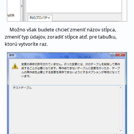
Možno však budete chcieť zmeniť názov stĺpca,
zmeniť typ údajov, zoradiť stĺpce atď. pre tabuľku,
ktorú vytvoríte raz.