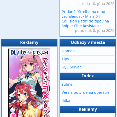
streda 10. júna 2026
Pridané "Streľba na dlhú
vzdialenosť - Misia 04
Collision Path" do tipov na
Sniper Elite Resistance.
pondelok 8. júna 2026
Reklamy
Odkazy v mieste
Domov
Tipy
SQL Server
Index
súhrn
Verzia potvrdenia operácie
látka
Reklamy