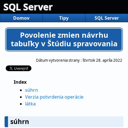
SQL Server
Domov
Tipy
SQL Server
Povolenie zmien návrhu
tabuľky v Štúdiu spravovania
Dátum vytvorenia strany :
štvrtok 28. apríla 2022
Index
súhrn
Verzia potvrdenia operácie
látka
súhrn