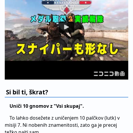
Si bil ti, škrat?
Uniči 10 gnomov z "Vsi skupaj".
To lahko dosežete z uničenjem 10 palčkov (lutk) v
misiji 7. Ni nobenih znamenitosti, zato ga je precej
težko najti sam.