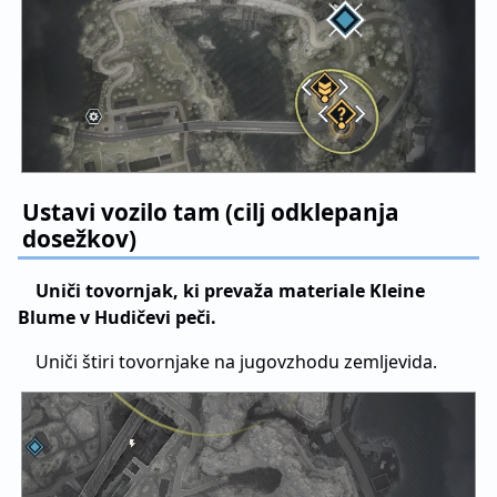
Ustavi vozilo tam (cilj odklepanja
dosežkov)
Uniči tovornjak, ki prevaža materiale Kleine
Blume v Hudičevi peči.
Uniči štiri tovornjake na jugovzhodu zemljevida.