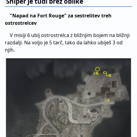
Sniper je tudi brez oblike
"Napad na Fort Rouge" za sestrelitev treh
ostrostrelcev
V misiji 6 ubij ostrostrelca z bližnjim bojem na bližnji
razdalji. Na voljo je 5 tarč, tako da lahko ubiješ 3 od
njih.