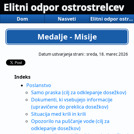
Elitni odpor ostrostrelcev
Dom
Nasveti
Elitni odpor ostrostrelcev
Medalje - Misije
Datum ustvarjanja strani :
sreda, 18. marec 2026
Indeks
Poslanstvo
Samo praska (cilj za odklepanje dosežkov)
Dokumenti, ki vsebujejo informacije
(upravičene do preklica dosežkov)
Situacija med krili in krili
Opozorilo na puščanje vode (cilj za
odklepanje dosežkov)