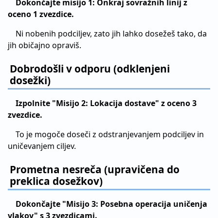
Dokončajte misijo 1: Onkraj sovražnih linij z
oceno 1 zvezdice.
Ni nobenih podciljev, zato jih lahko dosežeš tako, da
jih običajno opraviš.
Dobrodošli v odporu (odklenjeni
dosežki)
Izpolnite "Misijo 2: Lokacija dostave" z oceno 3
zvezdice.
To je mogoče doseči z odstranjevanjem podciljev in
uničevanjem ciljev.
Prometna nesreča (upravičena do
preklica dosežkov)
Dokončajte "Misijo 3: Posebna operacija uničenja
vlakov" s 3 zvezdicami.