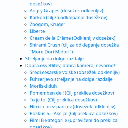
dosežkov)
Angry Grapes (dosežek odklenljiv)
Karkoli (cilj za odklepanje dosežkov)
Zbogom, Kruger
Liberte
Cream de la Crème (Odklenljiv dosežek)
Shirami Crush (cilj za odklepanje dosežka
"More Dori Midori")
Streljanje na dolge razdalje
Dobra osvetlitev, dobra kamera, nevarno!
Sredi cesarske vojske (dosežek odklenljiv)
Führerjevo streljanje na dolge razdalje
Morilski duh
Pomemben del! (Cilj preklica dosežkov)
To je to! (Cilj preklica dosežkov)
Hitri in brez padcev (dosežek odklenljiv)
Poskus 5... Akcija! (Cilj preklica dosežkov)
Filmi B-kategorije (upravičeni do preklica
dosežkov)