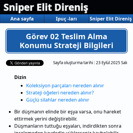
Sniper Elit Direniş
Ana sayfa
Ipuç -ları
Sniper Elit Direniş
Görev 02 Teslim Alma
Konumu Strateji Bilgileri
Sayfa oluşturma tarihi :
23 Eylül 2025 Salı
Dizin
Koleksiyon parçaları nereden alınır
Strateji öğeleri nereden alınır?
Güçlü silahlar nereden alınır
Bir düşmanın elinde bir eşya varsa, onu hareket
ettirmek yerini değiştirebilir.
Düşmanların tuttuğu eşyaları, indirdikten sonra