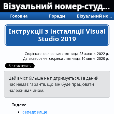
Візуальний номер-студіо
Головна
Поради
Візуальний номер-студіо
Інструкції з інсталяції Visual
Studio 2019
Сторінка оновлюється :
пʼятниця, 28 жовтня 2022 р.
Дата створення сторінки :
пʼятниця, 10 квітня 2020 р.
Цей вміст більше не підтримується, і в даний
час немає гарантії, що він буде працювати
належним чином.
Індекс
середовище