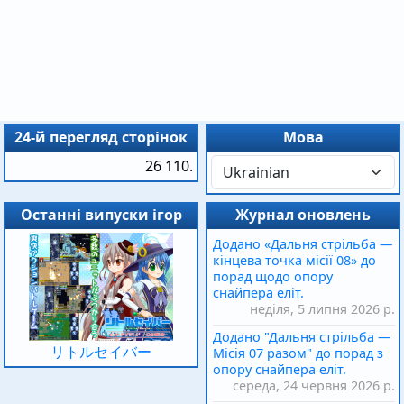
24-й перегляд сторінок
Мова
26 110.
Останні випуски ігор
Журнал оновлень
Додано «Дальня стрільба —
кінцева точка місії 08» до
порад щодо опору
снайпера еліт.
неділя, 5 липня 2026 р.
Додано "Дальня стрільба —
リトルセイバー
Місія 07 разом" до порад з
опору снайпера еліт.
середа, 24 червня 2026 р.