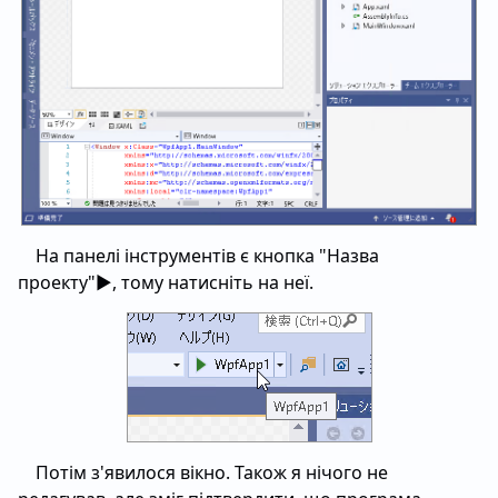
На панелі інструментів є кнопка "Назва
проекту"▶, тому натисніть на неї.
Потім з'явилося вікно. Також я нічого не