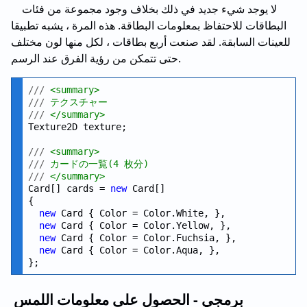
لا يوجد شيء جديد في ذلك بخلاف وجود مجموعة من فئات
البطاقات للاحتفاظ بمعلومات البطاقة. هذه المرة ، يشبه تطبيقا
للعينات السابقة. لقد صنعت أربع بطاقات ، لكل منها لون مختلف
حتى تتمكن من رؤية الفرق عند الرسم.
///
 <summary>
///
 テクスチャー
///
 </summary>
Texture2D texture;

///
 <summary>
///
 カードの一覧(4 枚分)
///
 </summary>
Card[] cards = 
new
 Card[]

{

new
 Card { Color = Color.White, },

new
 Card { Color = Color.Yellow, },

new
 Card { Color = Color.Fuchsia, },

new
 Card { Color = Color.Aqua, },

برمجي - الحصول على معلومات اللمس