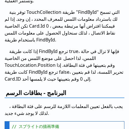
وتستمر العملية.
توفر بنية TouchCollection طريقة "FindById" التي تسمح
لك باسترداد معلومات اللمس للمعرف المحدد ، إن وجد. إذا لم
تكن الخاصية Card.Id 0 ، فيمكننا افتراض أنها مرتبطة ببعض
نقاط الاتصال ، لذلك سنحاول الحصول على معلومات اللمس
باستخدام طريقة FindById.
إذا كانت طريقة FindById ترجع true، فإنها لا تزال في حالة
اللمس، لذا احصل على موضع اللمس من الخاصية
TouchLocation.Position وقم بتعيينها في فئة البطاقة. إذا
كانت طريقة FindById ترجع false، تحرير اللمسة، لذا قم بتعيين
Card.ID إلى 0 وقم بتعيينها حيث لا يلمسها أحد.
البرنامج - بطاقات الرسم
يجب بالفعل تعيين المعلمات اللازمة للرسم على فئة البطاقة ،
لذلك لا يوجد شيء جديد.
// スプライトの描画準備