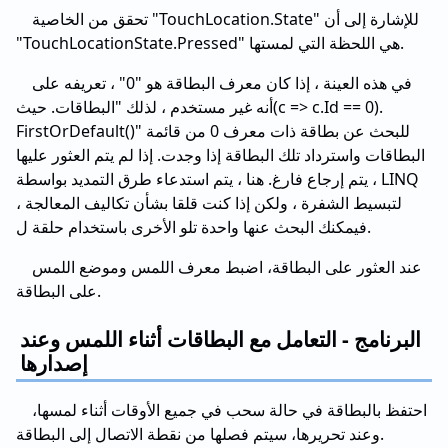
تحقق من الخاصية "TouchLocation.State" للإشارة إلى أن
"TouchLocationState.Pressed" هي اللحظة التي لمستها.
في هذه العينة ، إذا كان معرف البطاقة هو "0" ، تعريفه على
أنه غير مستخدم ، لذلك "البطاقات. حيث(c => c.Id == 0).
FirstOrDefault()" للبحث عن بطاقة ذات معرف 0 من قائمة
البطاقات واسترداد تلك البطاقة إذا وجدت. إذا لم يتم العثور عليها
، يتم إرجاع فارغ. هنا ، يتم استدعاء طرق التمديد بواسطة LINQ
لتبسيط الشفرة ، ولكن إذا كنت قلقا بشأن تكاليف المعالجة ،
فيمكنك البحث عنها واحدة تلو الأخرى باستخدام حلقة ل.
عند العثور على البطاقة، اضبط معرف اللمس وموضع اللمس
على البطاقة.
البرنامج - التعامل مع البطاقات أثناء اللمس وعند
إصدارها
احتفظ بالبطاقة في حالة سحب في جميع الأوقات أثناء لمسها،
وعند تحريرها، سيتم فصلها من نقطة الاتصال إلى البطاقة.