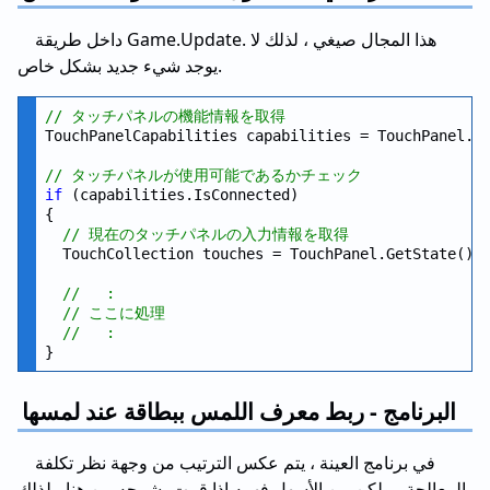
داخل طريقة Game.Update. هذا المجال صيغي ، لذلك لا
يوجد شيء جديد بشكل خاص.
// タッチパネルの機能情報を取得
TouchPanelCapabilities capabilities = TouchPanel.Ge
// タッチパネルが使用可能であるかチェック
if
 (capabilities.IsConnected)

{

// 現在のタッチパネルの入力情報を取得
  TouchCollection touches = TouchPanel.GetState();

//   :
// ここに処理
//   :
البرنامج - ربط معرف اللمس ببطاقة عند لمسها
في برنامج العينة ، يتم عكس الترتيب من وجهة نظر تكلفة
المعالجة ، ولكن من الأسهل فهمه إذا قمت بشرحه من هنا ، لذلك