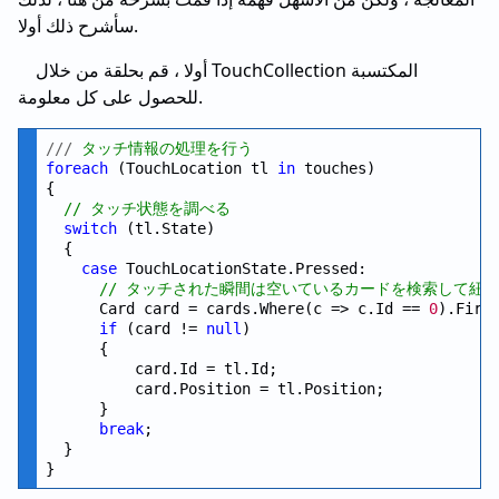
سأشرح ذلك أولا.
أولا ، قم بحلقة من خلال TouchCollection المكتسبة
للحصول على كل معلومة.
///
 タッチ情報の処理を行う
foreach
 (TouchLocation tl 
in
 touches)

{

// タッチ状態を調べる
switch
 (tl.State)

  {

case
 TouchLocationState.Pressed:

// タッチされた瞬間は空いているカードを検索して紐
      Card card = cards.Where(c => c.Id == 
0
).First
if
 (card != 
null
)

      {

          card.Id = tl.Id;

          card.Position = tl.Position;

      }

break
;

  }
