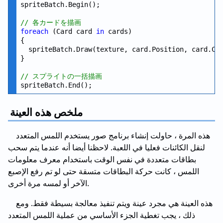
spriteBatch.Begin();

// 各カードを描画
foreach
 (Card card 
in
 cards)

{

  spriteBatch.Draw(texture, card.Position, card.Col
}

// スプライトの一括描画
ملخص هذه العينة
هذه المرة ، حاولت إنشاء برنامج صور يستخدم اللمس المتعدد
لنقل الكائنات فعليا في اللعبة. لاحظنا أيضا أنه عندما يتم سحب
بطاقات متعددة في نفس الوقت باستخدام معرف معلومات
اللمس ، كانت حركة البطاقات متسقة حتى لو تم رفع الإصبع
الآخر أو لمسه مرة أخرى.
هذه العينة هي مجرد عينة ويتم تنفيذ معالجة بسيطة فقط. ومع
ذلك ، يجب تغطية الجزء الأساسي من عملية اللمس المتعدد