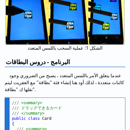
الشكل 1: عملية السحب باللمس المتعدد
البرنامج - دروس البطاقات
عندما يتعلق الأمر باللمس المتعدد ، يصبح من الضروري وجود
كائنات متعددة ، لذلك أود هنا إنشاء فئة "بطاقة" مع العفريت ليتم
نقلها ك "بطاقة".
///
 <summary>
///
 ドラッグできるカード
///
 </summary>
public
class
 Card

{

///
 <summary>