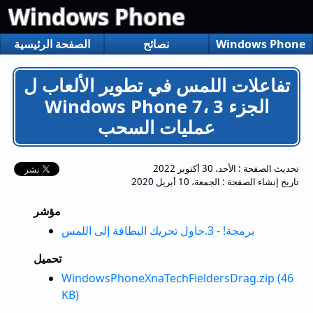
Windows Phone
Windows Phone
نصائح
الصفحة الرئيسية
تفاعلات اللمس في تطوير الألعاب ل
Windows Phone 7، الجزء 3
عمليات السحب
تحديث الصفحة :
الأحد، 30 أكتوبر 2022
تاريخ إنشاء الصفحة :
الجمعة، 10 أبريل 2020
مؤشر
برمجة! - 3.حاول تحريك البطاقة إلى اللمس
تحميل
WindowsPhoneXnaTechFieldersDrag.zip (46
KB)