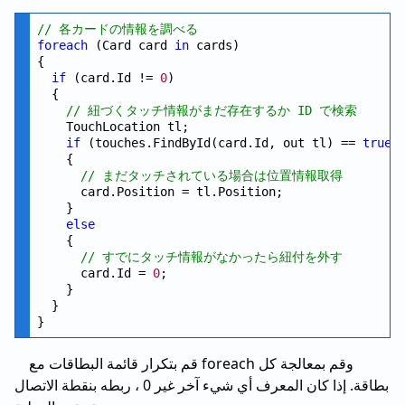
// 各カードの情報を調べる
foreach
 (Card card 
in
 cards)

{

if
 (card.Id != 
0
)

  {

// 紐づくタッチ情報がまだ存在するか ID で検索
    TouchLocation tl;

if
 (touches.FindById(card.Id, out tl) == 
true
)

    {

// まだタッチされている場合は位置情報取得
      card.Position = tl.Position;

    }

else
    {

// すでにタッチ情報がなかったら紐付を外す
      card.Id = 
0
;

    }

  }

قم بتكرار قائمة البطاقات مع foreach وقم بمعالجة كل
بطاقة. إذا كان المعرف أي شيء آخر غير 0 ، ربطه بنقطة الاتصال