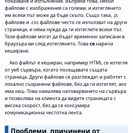
показване и изпълнение. Въпреки това, някои
файлове с изображения са големи, и изтеглянето
им всеки път може да бъде скъпо. Също така, .js
файлове и .css файлове често се използват на други
страници, и няма нужда да ги изтеглите всеки път.
Тези файлове могат да бъдат временно записани в
браузъра ви след изтеглянето. Това
се
нарича
кеширане.
Ако файлът е кеширан, например HTML се изтегля
от уеб сървъра, когато посещавате същата
страница. Други файлове се разглеждат и работят с
локално съхранени файлове, без да ги изтеглят, ако
има кеш. Това намалява натоварването на сървъра
и позволява на клиента да видите страницата с
висока скорост, без да се консумира
комуникационна честотна лента.
Проблеми, причинени от