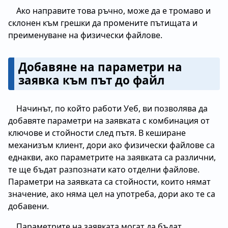
Ако направите това ръчно, може да е тромаво и
склонен към грешки да промените пътищата и
преименуване на физически файлове.
Добавяне на параметри на
заявка към път до файл
Начинът, по който работи Уеб, ви позволява да
добавяте параметри на заявката с комбинация от
ключове и стойности след пътя. В кеширане
механизъм клиент, дори ако физически файлове са
еднакви, ако параметрите на заявката са различни,
те ще бъдат разпознати като отделни файлове.
Параметри на заявката са стойности, които нямат
значение, ако няма цел на употреба, дори ако те са
добавени.
Параметрите на заявката могат да бъдат