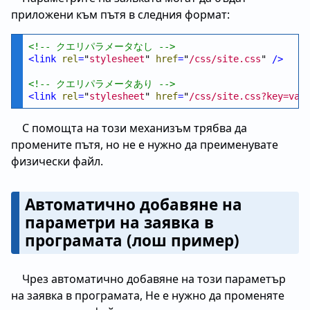
приложени към пътя в следния формат:
<!--
 クエリパラメータなし 
-->
<
link
rel
=
"
stylesheet
" 
href
=
"
/css/site.css
" 
/>
<!--
 クエリパラメータあり 
-->
<
link
rel
=
"
stylesheet
" 
href
=
"
/css/site.css?key=val
С помощта на този механизъм трябва да
промените пътя, но не е нужно да преименувате
физически файл.
Автоматично добавяне на
параметри на заявка в
програмата (лош пример)
Чрез автоматично добавяне на този параметър
на заявка в програмата, Не е нужно да променяте