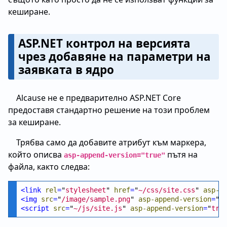
кеширане.
ASP.NET контрол на версията
чрез добавяне на параметри на
заявката в ядро
Alcause не е предварително ASP.NET Core
предоставя стандартно решение на този проблем
за кеширане.
Трябва само да добавите атрибут към маркера,
който описва
пътя на
asp-append-version="true"
файла, както следва:
<
link
rel
=
"
stylesheet
" 
href
=
"
~/css/site.css
" 
asp-a
<
img
src
=
"
/image/sample.png
" 
asp-append-version
=
"
t
<
script
src
=
"
~/js/site.js
" 
asp-append-version
=
"
tru