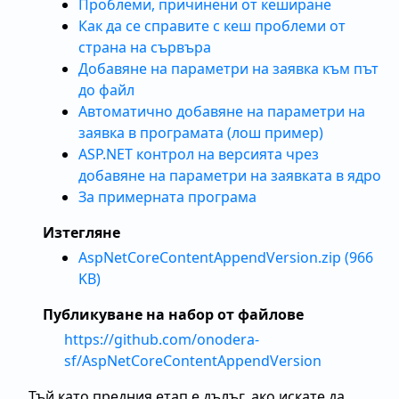
Проблеми, причинени от кеширане
Как да се справите с кеш проблеми от
страна на сървъра
Добавяне на параметри на заявка към път
до файл
Автоматично добавяне на параметри на
заявка в програмата (лош пример)
ASP.NET контрол на версията чрез
добавяне на параметри на заявката в ядро
За примерната програма
Изтегляне
AspNetCoreContentAppendVersion.zip (966
KB)
Публикуване на набор от файлове
https://github.com/onodera-
sf/AspNetCoreContentAppendVersion
Тъй като предния етап е дълъг, ако искате да