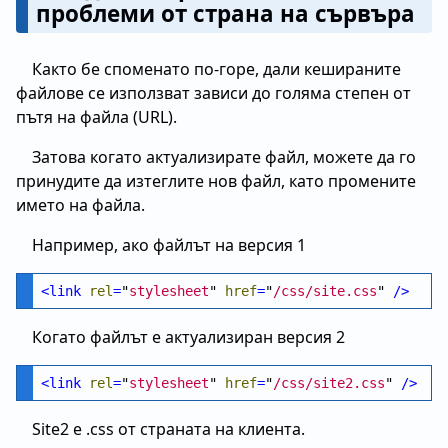
проблеми от страна на сървъра
Както бе споменато по-горе, дали кешираните
файлове се използват зависи до голяма степен от
пътя на файла (URL).
Затова когато актуализирате файл, можете да го
принудите да изтеглите нов файл, като промените
името на файла.
Например, ако файлът на версия 1
<
link
rel
=
"
stylesheet
" 
href
=
"
/css/site.css
" 
/>
Когато файлът е актуализиран версия 2
<
link
rel
=
"
stylesheet
" 
href
=
"
/css/site2.css
" 
/>
Site2 е .css от страната на клиента.