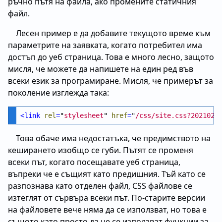
ръчно пътя на файла, ако промените статичния
файл.
Лесен пример е да добавите текущото време към
параметрите на заявката, когато потребител има
достъп до уеб страница. Това е много лесно, защото
мисля, че можете да напишете на един ред във
всеки език за програмиране. Мисля, че примерът за
поколение изглежда така:
<
link
rel
=
"
stylesheet
" 
href
=
"
/css/site.css?2021022
Това обаче има недостатъка, че предимството на
кеширането изобщо се губи. Пътят се променя
всеки път, когато посещавате уеб страница,
въпреки че е същият като предишния. Тъй като се
разпознава като отделен файл, CSS файлове се
изтеглят от сървъра всеки път. По-старите версии
на файловете вече няма да се използват, но това е
същото като просто да не се използват функции за