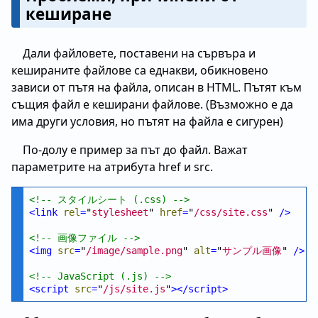
кеширане
Дали файловете, поставени на сървъра и
кешираните файлове са еднакви, обикновено
зависи от пътя на файла, описан в HTML. Пътят към
същия файл е кеширани файлове. (Възможно е да
има други условия, но пътят на файла е сигурен)
По-долу е пример за път до файл. Важат
параметрите на атрибута href и src.
<!--
 スタイルシート (.css) 
-->
<
link
rel
=
"
stylesheet
" 
href
=
"
/css/site.css
" 
/>
<!--
 画像ファイル 
-->
<
img
src
=
"
/image/sample.png
" 
alt
=
"
サンプル画像
" 
/>
<!--
 JavaScript (.js) 
-->
<
script
src
=
"
/js/site.js
"
>
</
script
>