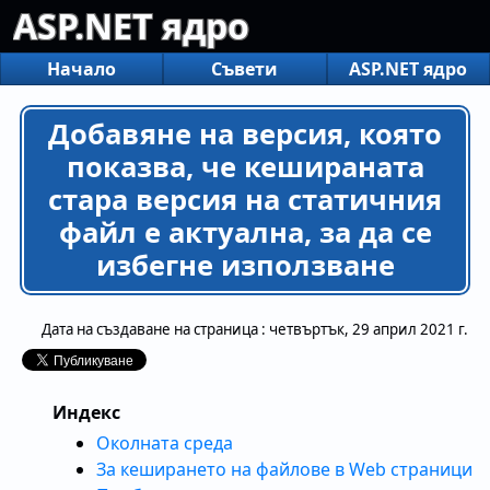
ASP.NET ядро
Начало
Съвети
ASP.NET ядро
Добавяне на версия, която
показва, че кешираната
стара версия на статичния
файл е актуална, за да се
избегне използване
Дата на създаване на страница :
четвъртък, 29 април 2021 г.
Индекс
Околната среда
За кеширането на файлове в Web страници