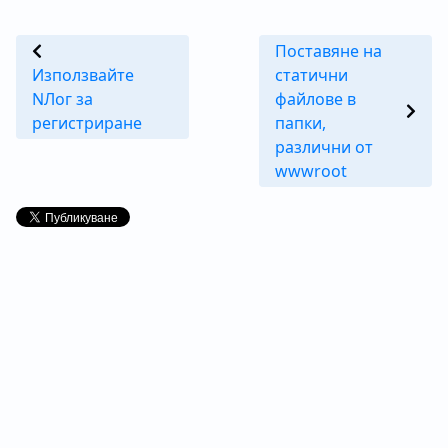
Поставяне на
Използвайте
статични
NЛог за
файлове в
регистриране
папки,
различни от
wwwroot