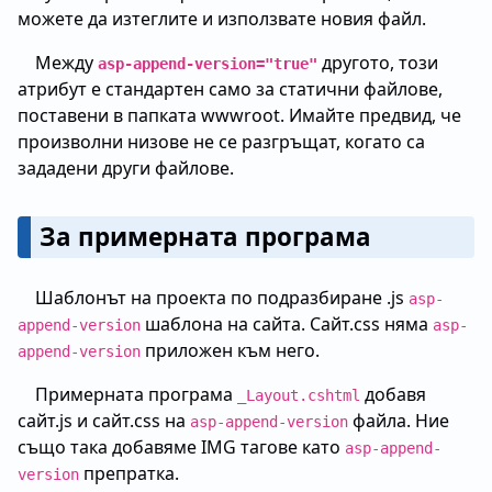
можете да изтеглите и използвате новия файл.
Между
другото, този
asp-append-version="true"
атрибут е стандартен само за статични файлове,
поставени в папката wwwroot. Имайте предвид, че
произволни низове не се разгръщат, когато са
зададени други файлове.
За примерната програма
Шаблонът на проекта по подразбиране .js
asp-
шаблона на сайта. Сайт.css няма
append-version
asp-
приложен към него.
append-version
Примерната програма
добавя
_Layout.cshtml
сайт.js и сайт.css на
файла. Ние
asp-append-version
също така добавяме IMG тагове като
asp-append-
препратка.
version