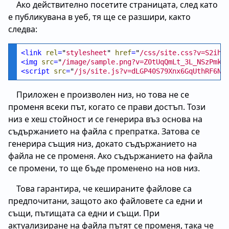
Ако действително посетите страницата, след като
е публикувана в уеб, тя ще се разшири, както
следва:
<
link
rel
=
"
stylesheet
" 
href
=
"
/css/site.css?v=S2ihm
<
img
src
=
"
/image/sample.png?v=Z0tUqQmLt_3L_NSzPmkb
<
script
src
=
"
/js/site.js?v=dLGP40S79Xnx6GqUthRF6NW
Приложен е произволен низ, но това не се
променя всеки път, когато се прави достъп. Този
низ е хеш стойност и се генерира въз основа на
съдържанието на файла с препратка. Затова се
генерира същия низ, докато съдържанието на
файла не се променя. Ако съдържанието на файла
се промени, то ще бъде променено на нов низ.
Това гарантира, че кешираните файлове са
предпочитани, защото ако файловете са едни и
същи, пътищата са едни и същи. При
актуализиране на файла пътят се променя, така че