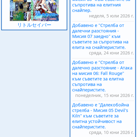
съпротива на елитния
снайпер.
неделя, 5 юли 2026 г.
リトルセイバー
Добавено е "Стрелба от
далечни разстояния -
Мисия 07 заедно" към
съветите за съпротива на
елита на снайперистите.
сряда, 24 юни 2026 г.
Добавено е "Стрелба от
далечно разстояние - Атака
на мисия 06: Fall Rouge"
към съветите за елитна
съпротива на
снайперистите.
понеделник, 15 юни 2026 г.
Добавено е "Далекобойна
стрелба - Мисия 05 Devil's
Kiln" към съветите за
елитна устойчивост на
снайперистите.
сряда, 10 юни 2026 г.