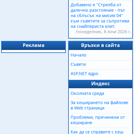
Добавено е "Стрелба от
далечно разстояние - път
на сблъсък на мисия 04"
към съветите за съпротива
на снайпериста елит.
понеделник, 8 юни 2026 г.
Реклама
Връзки в сайта
Начало
Съвети
ASP.NET ядро
Индекс
Околната среда
За кеширането на файлове
в Web страници
Проблеми, причинени от
кеширане
Как да се справите с кеш