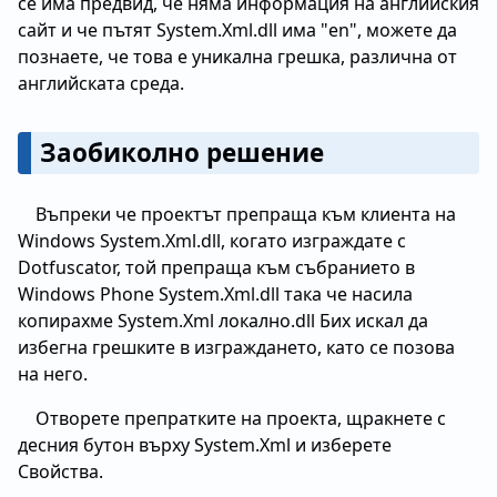
се има предвид, че няма информация на английския
сайт и че пътят System.Xml.dll има "en", можете да
познаете, че това е уникална грешка, различна от
английската среда.
Заобиколно решение
Въпреки че проектът препраща към клиента на
Windows System.Xml.dll, когато изграждате с
Dotfuscator, той препраща към събранието в
Windows Phone System.Xml.dll така че насила
копирахме System.Xml локално.dll Бих искал да
избегна грешките в изграждането, като се позова
на него.
Отворете препратките на проекта, щракнете с
десния бутон върху System.Xml и изберете
Свойства.