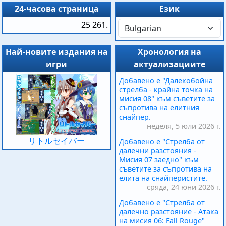
24-часова страница
Език
25 261.
Най-новите издания на
Хронология на
игри
актуализациите
Добавено е "Далекобойна
стрелба - крайна точка на
мисия 08" към съветите за
съпротива на елитния
снайпер.
неделя, 5 юли 2026 г.
リトルセイバー
Добавено е "Стрелба от
далечни разстояния -
Мисия 07 заедно" към
съветите за съпротива на
елита на снайперистите.
сряда, 24 юни 2026 г.
Добавено е "Стрелба от
далечно разстояние - Атака
на мисия 06: Fall Rouge"