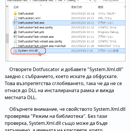
Отворете Dotfuscator и добавете "System.Xml.dll"
заедно с събранието, което искате да обфускате.
Това възпрепятства сглобяването, така че да не се
отнася до DLL на инсталираната рамка и вижда
местната DLL.
Обърнете внимание, че свойството System.Xml.dll
проверява "Режим на библиотека". Без тази
проверка, System.Xml.dll също може да бъде
затъмнено, а имената на класовете, които