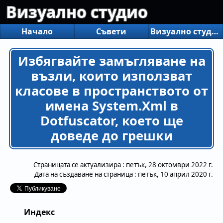
Визуално студио
Начало
Съвети
Визуално студио
Избягвайте замъгляване на
възли, които използват
класове в пространството от
имена System.Xml в
Dotfuscator, което ще
доведе до грешки
Страницата се актуализира :
петък, 28 октомври 2022 г.
Дата на създаване на страница :
петък, 10 април 2020 г.
Индекс