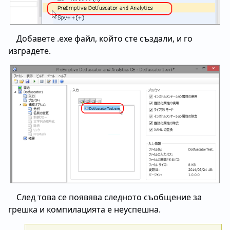
Добавете .exe файл, който сте създали, и го
изградете.
След това се появява следното съобщение за
грешка и компилацията е неуспешна.