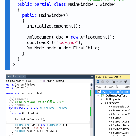
public
partial
class
 MainWindow : Window

  {

public
 MainWindow()

    {

      InitializeComponent();

      XmlDocument doc = 
new
 XmlDocument();

      doc.LoadXml(
"<a></a>"
);

      XmlNode node = doc.FirstChild;

    }

  }
