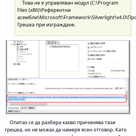
Това не е управляван модул (C:\Program
Files (x86)\Референтни
асембли\Microsoft\Framework\Silverlight\v4.0\Пр
Грешка при изграждане.
Опитах се да разбера какво причинява тази
грешка, но не можах да намеря ясен отговор. Като