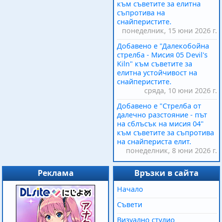
към съветите за елитна
съпротива на
снайперистите.
понеделник, 15 юни 2026 г.
Добавено е "Далекобойна
стрелба - Мисия 05 Devil's
Kiln" към съветите за
елитна устойчивост на
снайперистите.
сряда, 10 юни 2026 г.
Добавено е "Стрелба от
далечно разстояние - път
на сблъсък на мисия 04"
към съветите за съпротива
на снайпериста елит.
понеделник, 8 юни 2026 г.
Реклама
Връзки в сайта
Начало
Съвети
Визуално студио