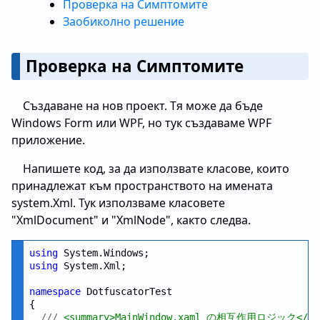
Проверка на Симптомите
Заобиколно решение
Проверка на Симптомите
Създаване на нов проект. Тя може да бъде
Windows Form или WPF, но тук създаваме WPF
приложение.
Напишете код, за да използвате класове, които
принадлежат към пространството на имената
system.Xml. Тук използваме класовете
"XmlDocument" и "XmlNode", както следва.
using
using
 System.Xml;

namespace
 DotfuscatorTest

{

///
 <summary>MainWindow.xaml の相互作用ロジック</;su