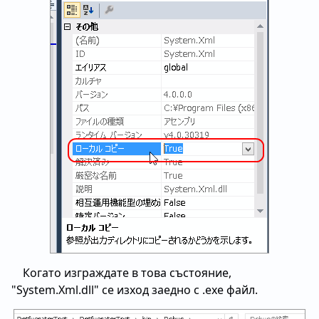
Когато изграждате в това състояние,
"System.Xml.dll" се изход заедно с .exe файл.