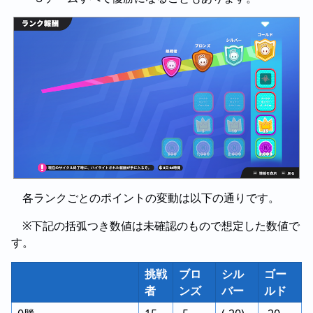
各ランクごとのポイントの変動は以下の通りです。
※下記の括弧つき数値は未確認のもので想定した数値で
す。
挑戦
ブロ
シル
ゴー
者
ンズ
バー
ルド