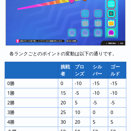
各ランクごとのポイントの変動は以下の通りです。
挑戦
ブロ
シル
ゴー
者
ンズ
バー
ルド
0勝
0
-10
-15
-15
1勝
15
-5
-10
-10
2勝
20
5
-5
-5
3勝
25
10
0
0
4勝
30
20
5
5