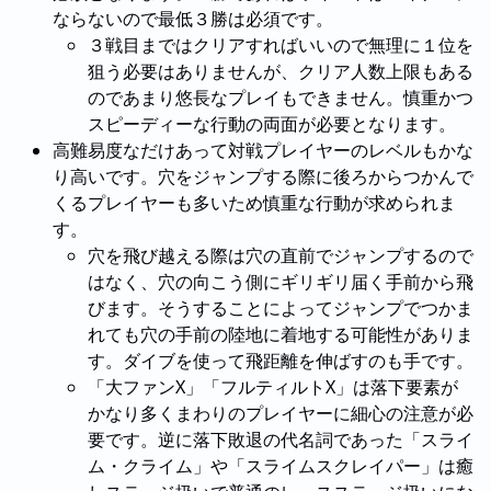
ならないので最低３勝は必須です。
３戦目まではクリアすればいいので無理に１位を
狙う必要はありませんが、クリア人数上限もある
のであまり悠長なプレイもできません。慎重かつ
スピーディーな行動の両面が必要となります。
高難易度なだけあって対戦プレイヤーのレベルもかな
り高いです。穴をジャンプする際に後ろからつかんで
くるプレイヤーも多いため慎重な行動が求められま
す。
穴を飛び越える際は穴の直前でジャンプするので
はなく、穴の向こう側にギリギリ届く手前から飛
びます。そうすることによってジャンプでつかま
れても穴の手前の陸地に着地する可能性がありま
す。ダイブを使って飛距離を伸ばすのも手です。
「大ファンX」「フルティルトX」は落下要素が
かなり多くまわりのプレイヤーに細心の注意が必
要です。逆に落下敗退の代名詞であった「スライ
ム・クライム」や「スライムスクレイパー」は癒