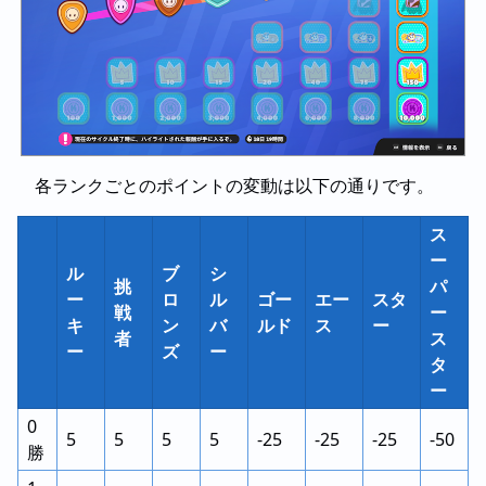
各ランクごとのポイントの変動は以下の通りです。
ス
ー
ル
ブ
シ
挑
パ
ー
ロ
ル
ゴー
エー
スタ
戦
ー
キ
ン
バ
ルド
ス
ー
者
ス
ー
ズ
ー
タ
ー
0
5
5
5
5
-25
-25
-25
-50
勝