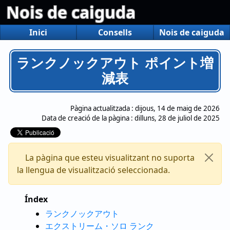
Nois de caiguda
Inici
Consells
Nois de caiguda
ランクノックアウト ポイント増
減表
Pàgina actualitzada :
dijous, 14 de maig de 2026
Data de creació de la pàgina :
dilluns, 28 de juliol de 2025
La pàgina que esteu visualitzant no suporta
la llengua de visualització seleccionada.
Índex
ランクノックアウト
エクストリーム・ソロ ランク