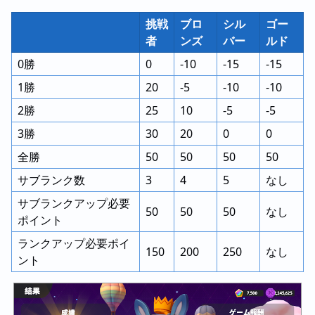
挑戦
ブロ
シル
ゴー
者
ンズ
バー
ルド
0勝
0
-10
-15
-15
1勝
20
-5
-10
-10
2勝
25
10
-5
-5
3勝
30
20
0
0
全勝
50
50
50
50
サブランク数
3
4
5
なし
サブランクアップ必要
50
50
50
なし
ポイント
ランクアップ必要ポイ
150
200
250
なし
ント