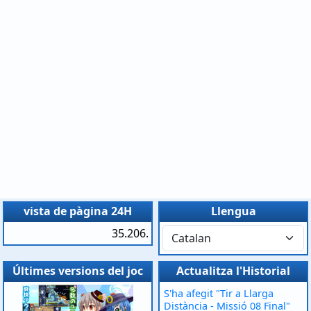
vista de pàgina 24H
Llengua
35.206.
Últimes versions del joc
Actualitza l'Historial
S'ha afegit "Tir a Llarga
Distància - Missió 08 Final"