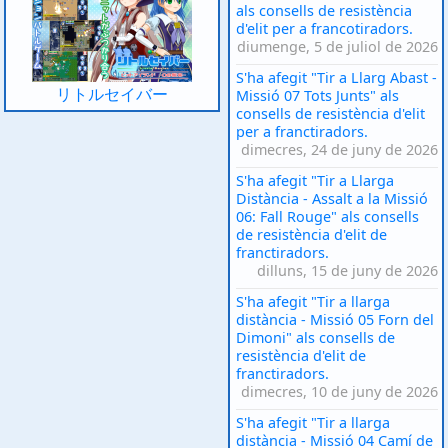
als consells de resistència
d'elit per a francotiradors.
diumenge, 5 de juliol de 2026
S'ha afegit "Tir a Llarg Abast -
リトルセイバー
Missió 07 Tots Junts" als
consells de resistència d'elit
per a franctiradors.
dimecres, 24 de juny de 2026
S'ha afegit "Tir a Llarga
Distància - Assalt a la Missió
06: Fall Rouge" als consells
de resistència d'elit de
franctiradors.
dilluns, 15 de juny de 2026
S'ha afegit "Tir a llarga
distància - Missió 05 Forn del
Dimoni" als consells de
resistència d'elit de
franctiradors.
dimecres, 10 de juny de 2026
S'ha afegit "Tir a llarga
distància - Missió 04 Camí de