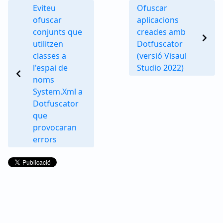
Eviteu
Ofuscar
ofuscar
aplicacions
conjunts que
creades amb
utilitzen
Dotfuscator
classes a
(versió Visaul
l'espai de
Studio 2022)
noms
System.Xml a
Dotfuscator
que
provocaran
errors