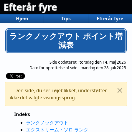
Efterår fyre
Hjem
Tips
Efterår fyre
ランクノックアウト ポイント増
減表
Side opdateret :
torsdag den 14. maj 2026
Dato for oprettelse af side :
mandag den 28. juli 2025
Den side, du ser i øjeblikket, understøtter
ikke det valgte visningssprog.
Indeks
ランクノックアウト
エクストリーム・ソロ ランク