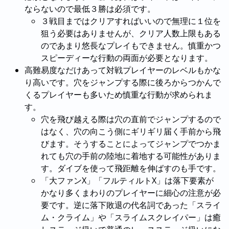
ならないので最低３勝は必須です。
３戦目まではクリアすればいいので無理に１位を
狙う必要はありませんが、クリア人数上限もある
のであまり悠長なプレイもできません。慎重かつ
スピーディーな行動の両面が必要となります。
高難易度なだけあって対戦プレイヤーのレベルもかな
り高いです。穴をジャンプする際に後ろからつかんで
くるプレイヤーも多いため慎重な行動が求められま
す。
穴を飛び越える際は穴の直前でジャンプするので
はなく、穴の向こう側にギリギリ届く手前から飛
びます。そうすることによってジャンプでつかま
れても穴の手前の陸地に着地する可能性がありま
す。ダイブを使って飛距離を伸ばすのも手です。
「大ファンX」「フルティルトX」は落下要素が
かなり多くまわりのプレイヤーに細心の注意が必
要です。逆に落下敗退の代名詞であった「スライ
ム・クライム」や「スライムスクレイパー」は癒