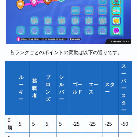
各ランクごとのポイントの変動は以下の通りです。
ス
ー
ル
ブ
シ
挑
パ
ー
ロ
ル
ゴー
エー
スタ
戦
ー
キ
ン
バ
ルド
ス
ー
者
ス
ー
ズ
ー
タ
ー
0
5
5
5
5
-25
-25
-25
-50
勝