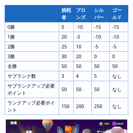
挑戦
ブロ
シル
ゴー
者
ンズ
バー
ルド
0勝
0
-10
-15
-15
1勝
20
-5
-10
-10
2勝
25
10
-5
-5
3勝
30
20
0
0
全勝
50
50
50
50
サブランク数
3
4
5
なし
サブランクアップ必要
50
50
50
なし
ポイント
ランクアップ必要ポイ
150
200
250
なし
ント