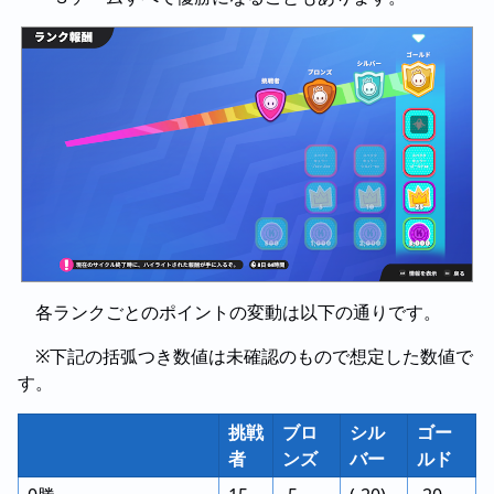
各ランクごとのポイントの変動は以下の通りです。
※下記の括弧つき数値は未確認のもので想定した数値で
す。
挑戦
ブロ
シル
ゴー
者
ンズ
バー
ルド