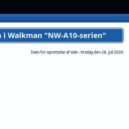
n i Walkman "NW-A10-serien"
Dato for oprettelse af side :
tirsdag den 28. juli 2020