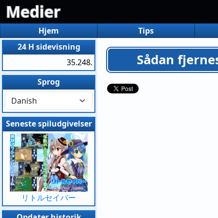
Medier
Hjem
Tips
24 H sidevisning
Sådan fjerne
35.248.
Sprog
Seneste spiludgivelser
リトルセイバー
Opdater historik