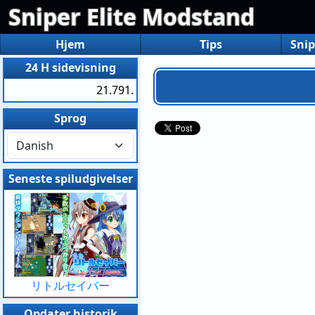
Sniper Elite Modstand
Hjem
Tips
Snip
24 H sidevisning
21.791.
Sprog
Seneste spiludgivelser
リトルセイバー
Opdater historik