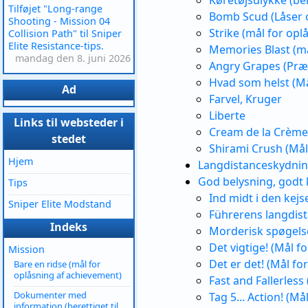
Køretøjsulykke (ber
Tilføjet "Long-range
Bomb Scud (Låser 
Shooting - Mission 04
Strike (mål for opl
Collision Path" til Sniper
Elite Resistance-tips.
Memories Blast (må
mandag den 8. juni 2026
Angry Grapes (Præs
Hvad som helst (Må
Ad
Farvel, Kruger
Liberte
Links til websteder i
Cream de la Crème 
stedet
Shirami Crush (Mål
Hjem
Langdistanceskydni
God belysning, godt 
Tips
Ind midt i den kejs
Sniper Elite Modstand
Führerens langdis
Indeks
Morderisk spøgels
Det vigtige! (Mål f
Mission
Det er det! (Mål fo
Bare en ridse (mål for
oplåsning af achievement)
Fast and Fallerless
Dokumenter med
Tag 5... Action! (M
information (berettiget til