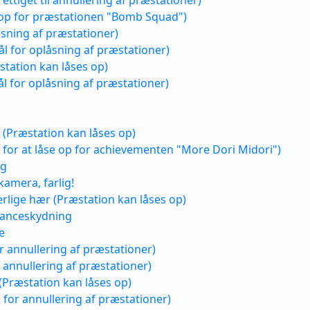
ettiget til annullering af præstationer)
op for præstationen "Bomb Squad")
åsning af præstationer)
l for oplåsning af præstationer)
tation kan låses op)
l for oplåsning af præstationer)
(Præstation kan låses op)
 for at låse op for achievementen "More Dori Midori")
ng
kamera, farlig!
erlige hær (Præstation kan låses op)
tanceskydning
e
or annullering af præstationer)
r annullering af præstationer)
 (Præstation kan låses op)
ål for annullering af præstationer)