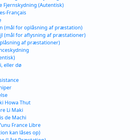
 Fjernskydning (Autentisk)
es-Français
e
(mål for oplåsning af præstation)
 (mål for aflysning af præstationer)
oplåsning af præstationer)
anceskydning
entisk)
, eller dø
sistance
niper
lse
ki Howa Thut
re Li Maki
is de Machi
Yunu France Libre
tion kan låses op)