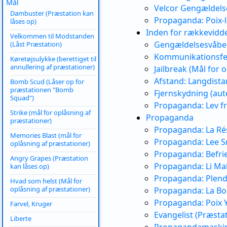
Mål
Velcor Gengældelse
Dambuster (Præstation kan
Propaganda: Poix-l
låses op)
Inden for rækkevidd
Velkommen til Modstanden
Gengældelsesvåben 
(Låst Præstation)
Kommunikationsfejl
Køretøjsulykke (berettiget til
annullering af præstationer)
Jailbreak (Mål for 
Afstand: Langdist
Bomb Scud (Låser op for
præstationen "Bomb
Fjernskydning (aut
Squad")
Propaganda: Lev fri
Strike (mål for oplåsning af
Propaganda
præstationer)
Propaganda: La Ré
Memories Blast (mål for
Propaganda: Lee S
oplåsning af præstationer)
Propaganda: Befrie
Angry Grapes (Præstation
Propaganda: Li Ma
kan låses op)
Propaganda: Plend
Hvad som helst (Mål for
oplåsning af præstationer)
Propaganda: La Bo
Propaganda: Poix 
Farvel, Kruger
Evangelist (Præsta
Liberte