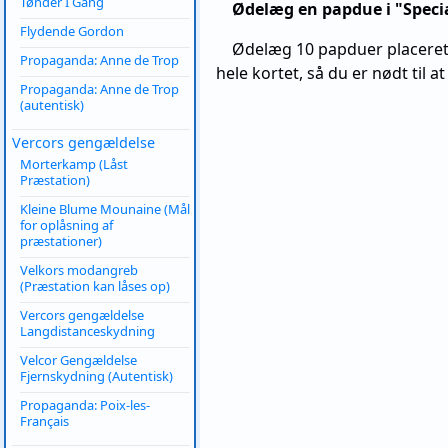
Tønder I Gang
Ødelæg en papdue i "Specia
Flydende Gordon
Ødelæg 10 papduer placeret p
Propaganda: Anne de Trop
hele kortet, så du er nødt til a
Propaganda: Anne de Trop
(autentisk)
Vercors gengældelse
Morterkamp (Låst
Præstation)
Kleine Blume Mounaine (Mål
for oplåsning af
præstationer)
Velkors modangreb
(Præstation kan låses op)
Vercors gengældelse
Langdistanceskydning
Velcor Gengældelse
Fjernskydning (Autentisk)
Propaganda: Poix-les-
Français