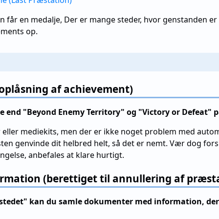
 (Låst Præstation)
n får en medalje, Der er mange steder, hvor genstanden er d
vements op.
r oplåsning af achievement)
 end "Beyond Enemy Territory" og "Victory or Defeat"
eller mediekits, men der er ikke noget problem med autom
ten genvinde dit helbred helt, så det er nemt. Vær dog for
ngelse, anbefales at klare hurtigt.
ation (berettiget til annullering af præst
gsstedet" kan du samle dokumenter med information, der