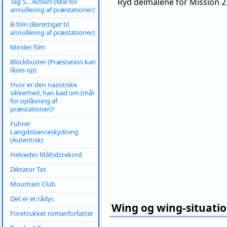
Ryd delmålene for Mission 2
Tag 5... Action! (Mål for
annullering af præstationer)
B-film (Berettiget til
annullering af præstationer)
Minder film
Blockbuster (Præstation kan
låses op)
Hvor er den nazistiske
sikkerhed, han bad om (mål
for oplåsning af
præstationer)?
Führer
Langdistanceskydning
(Autentisk)
Helvedes Måltidsrekord
Diktator Tot
Mountain Club
Det er et rådyr.
Wing og wing-situati
Foretrukket romanforfatter