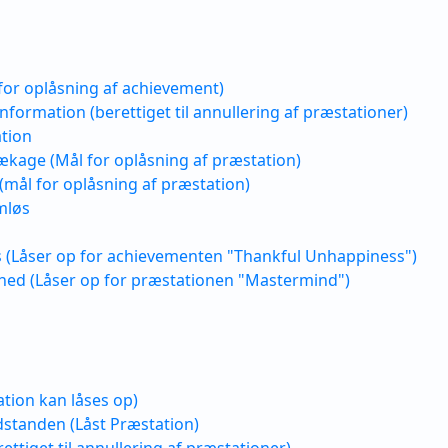
 for oplåsning af achievement)
ormation (berettiget til annullering af præstationer)
tion
kage (Mål for oplåsning af præstation)
(mål for oplåsning af præstation)
mløs
s (Låser op for achievementen "Thankful Unhappiness")
ed (Låser op for præstationen "Mastermind")
tion kan låses op)
standen (Låst Præstation)