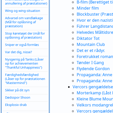
B-film (Berettiget t
annullering af præstationer)
Minder film
Wing og wing-situation
Blockbuster (Præst
Advarsel om vandlækage
Hvor er den nazist
(Mål for oplåsning af
Führer Langdistanc
præstation)
Helvedes Måltidsr
Stop køretøjet der (mål for
oplåsning af præstation)
Diktator Tot
Mountain Club
Sniper er også formløs
Det er et rådyr.
Var det dig, nisse?
Foretrukket roman
Nysgerrig på Tanks (Låser
Tønder I Gang
op for achievementen
"Thankful Unhappiness")
Flydende Gordon
Propaganda: Anne 
Færdighedsfærdighed
(Låser op for præstationen
Propaganda: Anne d
"Mastermind")
Vercors gengældelse
Sikker på dit syn
Morterkamp (Låst 
Dødsspor Shoon
Kleine Blume Mouna
Velkors modangreb
Eksplosiv drab
Vercors gengældel