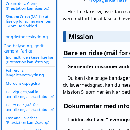
Propagandamaskine
Cream de la Crème
(Præstation kan låses op)
Her forklarer vi, hvordan ma
Shirami Crush (Mål for at
være nyttigt for at låse achie
låse op for achievementen
"More Dori Midori")
Mission
Langdistanceskydning
God belysning, godt
kamera, farlig!
Bare en ridse (mål fo
Ind midt i den kejserlige hær
(Præstation kan låses op)
Gennemfør missioner andre
Führerens
langdistanceskydning
Du kan ikke bruge bandager 
Morderisk spøgelse
civilsværhedsgrad, kan du næs
Mission 5, som har én klar beti
Det vigtige! (Mål for
annullering af præstationer)
Dokumenter med inform
Det er det! (Mål for
annullering af præstationer)
Fast and Fallerless
I biblioteket ved "leverin
(Præstation kan låses op)