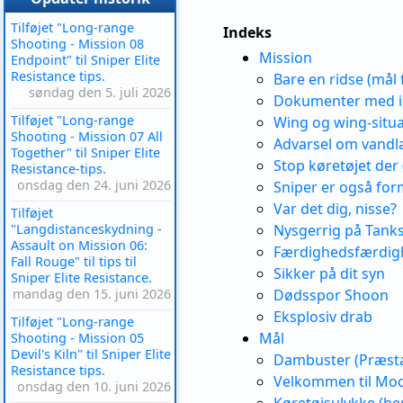
Tilføjet "Long-range
Indeks
Shooting - Mission 08
Mission
Endpoint" til Sniper Elite
Resistance tips.
Bare en ridse (mål
søndag den 5. juli 2026
Dokumenter med inf
Tilføjet "Long-range
Wing og wing-situa
Shooting - Mission 07 All
Advarsel om vandlæ
Together" til Sniper Elite
Stop køretøjet der 
Resistance-tips.
onsdag den 24. juni 2026
Sniper er også for
Var det dig, nisse?
Tilføjet
"Langdistanceskydning -
Nysgerrig på Tank
Assault on Mission 06:
Færdighedsfærdigh
Fall Rouge" til tips til
Sikker på dit syn
Sniper Elite Resistance.
mandag den 15. juni 2026
Dødsspor Shoon
Eksplosiv drab
Tilføjet "Long-range
Mål
Shooting - Mission 05
Devil's Kiln" til Sniper Elite
Dambuster (Præsta
Resistance tips.
Velkommen til Mod
onsdag den 10. juni 2026