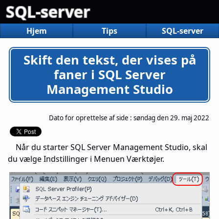
SQL-server
Hjem
Tips
SQL-server
Skift den tekst, der vises på
faner i SQL Server
Management Studio
Dato for oprettelse af side :
søndag den 29. maj 2022
Når du starter SQL Server Management Studio, skal
du vælge Indstillinger i Menuen Værktøjer.