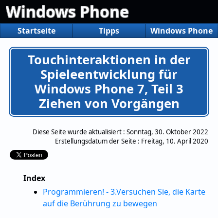
Windows Phone
Startseite
Tipps
Windows Phone
Touchinteraktionen in der
Spieleentwicklung für
Windows Phone 7, Teil 3
Ziehen von Vorgängen
Diese Seite wurde aktualisiert :
Sonntag, 30. Oktober 2022
Erstellungsdatum der Seite :
Freitag, 10. April 2020
Index
Programmieren! - 3.Versuchen Sie, die Karte
auf die Berührung zu bewegen