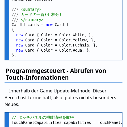
///
 <summary>
///
 カードの一覧(4 枚分)
///
 </summary>
Card[] cards = 
new
 Card[]

{

new
 Card { Color = Color.White, },

new
 Card { Color = Color.Yellow, },

new
 Card { Color = Color.Fuchsia, },

new
 Card { Color = Color.Aqua, },

Programmgesteuert - Abrufen von
Touch-Informationen
Innerhalb der Game.Update-Methode. Dieser
Bereich ist formelhaft, also gibt es nichts besonders
Neues.
// タッチパネルの機能情報を取得
TouchPanelCapabilities capabilities = TouchPanel.Ge