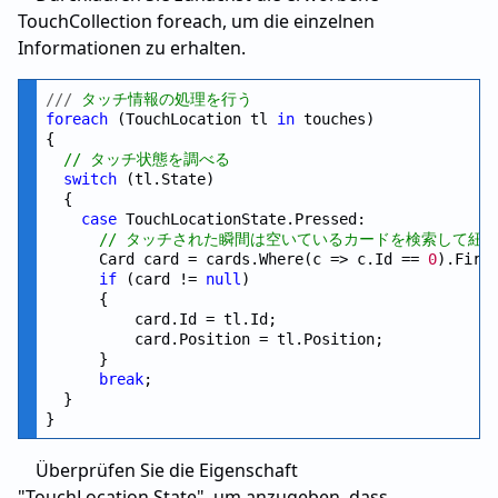
TouchCollection foreach, um die einzelnen
Informationen zu erhalten.
///
 タッチ情報の処理を行う
foreach
 (TouchLocation tl 
in
 touches)

{

// タッチ状態を調べる
switch
 (tl.State)

  {

case
 TouchLocationState.Pressed:

// タッチされた瞬間は空いているカードを検索して紐
      Card card = cards.Where(c => c.Id == 
0
).First
if
 (card != 
null
)

      {

          card.Id = tl.Id;

          card.Position = tl.Position;

      }

break
;

  }

Überprüfen Sie die Eigenschaft
"TouchLocation.State", um anzugeben, dass