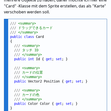
"Card" -Klasse mit dem Sprite erstellen, das als "Karte"
verschoben werden soll.
///
 <summary>
///
 ドラッグできるカード
///
 </summary>
public
class
 Card

{

///
 <summary>
///
 タッチ ID
///
 </summary>
public
int
 Id { 
get
; 
set
; }

///
 <summary>
///
 カードの位置
///
 </summary>
public
 Vector2 Position { 
get
; 
set
; }

///
 <summary>
///
 カードの色
///
 </summary>
public
 Color Color { 
get
; 
set
; }
