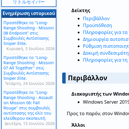
リトルセイバー
Δείκτης
Ενημέρωση ιστορικού
Περιβάλλον
Προστέθηκε το "Long-
Προϋπόθεση
Range Shooting - Mission
Πληροφορίες για τα
08 Endpoint" στις
Συμβουλές Αντίστασης
Δημιουργία αυτοπισ
Sniper Elite.
Ρύθμιση πιστοποιητ
Κυριακή, 5 Ιουλίου 2026
Δοκιμή συνδεσιμότη
Προστέθηκε το "Long-
Πληροφορίες για τη
Range Shooting - Mission
07 All Together" στις
Συμβουλές Αντίστασης
Περιβάλλον
Sniper Elite.
Τετάρτη, 24 Ιουνίου 2026
Προστέθηκε το "Long-
Διακομιστής των Windo
Range Shooting - Assault
Windows Server 201
on Mission 06: Fall
Rouge" στις συμβουλές
αντίστασης της ελίτ του
Προς το παρόν, στον Window
ελεύθερου σκοπευτή.
Δευτέρα, 15 Ιουνίου 2026
Άλλοι