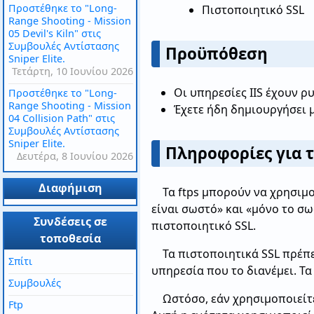
Προστέθηκε το "Long-
Πιστοποιητικό SSL
Range Shooting - Mission
05 Devil's Kiln" στις
Συμβουλές Αντίστασης
Προϋπόθεση
Sniper Elite.
Τετάρτη, 10 Ιουνίου 2026
Οι υπηρεσίες IIS έχουν ρ
Προστέθηκε το "Long-
Range Shooting - Mission
Έχετε ήδη δημιουργήσει 
04 Collision Path" στις
Συμβουλές Αντίστασης
Sniper Elite.
Πληροφορίες για τ
Δευτέρα, 8 Ιουνίου 2026
Διαφήμιση
Τα ftps μπορούν να χρησιμ
είναι σωστό» και «μόνο το σ
Συνδέσεις σε
πιστοποιητικό SSL.
τοποθεσία
Τα πιστοποιητικά SSL πρέπε
Σπίτι
υπηρεσία που το διανέμει. Τα
Συμβουλές
Ωστόσο, εάν χρησιμοποιείτε
Ftp