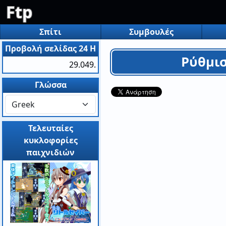
Ftp
Σπίτι
Συμβουλές
Προβολή σελίδας 24 H
Ρύθμισ
29.049.
Γλώσσα
Τελευταίες
κυκλοφορίες
παιχνιδιών