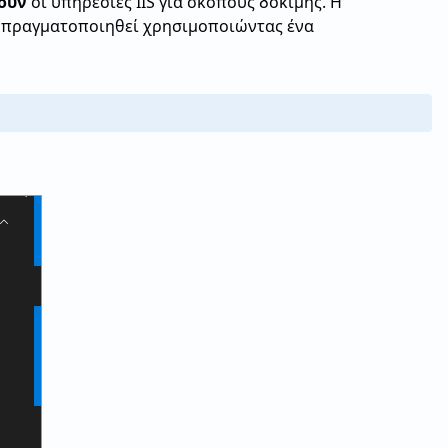
ουν
οι υπηρεσίες IIS για σκοπούς δοκιμής. Η
α πραγματοποιηθεί χρησιμοποιώντας ένα