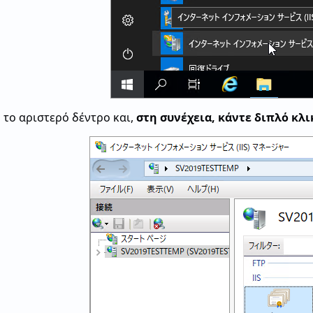
 το αριστερό δέντρο και,
στη συνέχεια, κάντε διπλό κλι