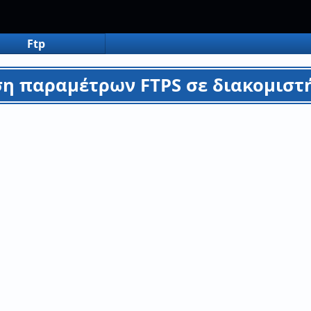
Ftp
η παραμέτρων FTPS σε διακομιστή