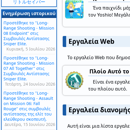
リトルセイバー
Ένα παιχνίδι μά
Ενημέρωση ιστορικού
τον Yoshio! Μεγάλ
Προστέθηκε το "Long-
Range Shooting - Mission
08 Endpoint" στις
Συμβουλές Αντίστασης
Εργαλεία Web
Sniper Elite.
Κυριακή, 5 Ιουλίου 2026
Το εργαλείο Web που δημοσ
Προστέθηκε το "Long-
Range Shooting - Mission
07 All Together" στις
Πλοίο Αυτό τ
Συμβουλές Αντίστασης
Sniper Elite.
Είναι ένα εργαλ
Τετάρτη, 24 Ιουνίου 2026
του πλοίου αυτό.
Προστέθηκε το "Long-
Range Shooting - Assault
on Mission 06: Fall
Εργαλεία διανομή
Rouge" στις συμβουλές
αντίστασης της ελίτ του
ελεύθερου σκοπευτή.
Δευτέρα, 15 Ιουνίου 2026
Αυτή είναι μια λίστα εργαλ