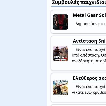
Συμβουλές παιχνιδιο
Metal Gear So
Δημοσιεύονται π
Αντίσταση Snip
Είναι ένα παιχν
από απόσταση. Όσο
ανεξάρτητη ιστορί
Ελεύθερος σκο
Είναι ένα παιχν
νικάτε ενώ κρύβεσ