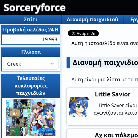
Sorceryforce
Σπίτι
Διανομή παιχνιδιού
Ερ
Προβολή σελίδας 24 H
19.993.
Αυτή η ιστοσελίδα είναι αν
Γλώσσα
Διανομή παιχνιδι
Τελευταίες
Αυτή είναι μια λίστα με τα 
κυκλοφορίες
παιχνιδιών
Little Savior
Little Saver εί
αγωνίζονται λειτο
Αχ και πόλεμο