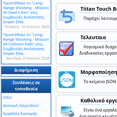
Προστέθηκε το "Long-
Range Shooting - Mission
Tiitan Touch 
05 Devil's Kiln" στις
Συμβουλές Αντίστασης
Παρέχει λειτουρ
Sniper Elite.
Τετάρτη, 10 Ιουνίου 2026
Προστέθηκε το "Long-
Τελευταιο
Range Shooting - Mission
04 Collision Path" στις
Λογισμικό διαχε
Συμβουλές Αντίστασης
διαδικασίες εργασ
Sniper Elite.
Δευτέρα, 8 Ιουνίου 2026
Διαφήμιση
Μορφοποίηση
Το κείμενο JSON
Συνδέσεις σε
τοποθεσία
Σπίτι
Καθολικό εργ
Διανομή παιχνιδιού
Είναι ένα εργαλ
Εργαλεία διανομής
ένα αρχείο κειμέν