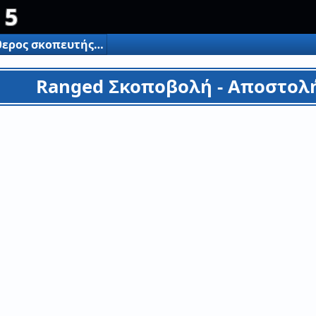
 5
Ελεύθερος σκοπευτής Elite 5
Ranged Σκοποβολή - Αποστολή