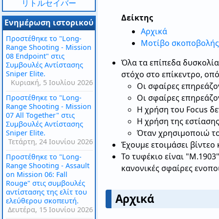
リトルセイバー
Δείκτης
Ενημέρωση ιστορικού
Αρχικά
Προστέθηκε το "Long-
Μοτίβο σκοποβολής 
Range Shooting - Mission
08 Endpoint" στις
Όλα τα επίπεδα δυσκολία
Συμβουλές Αντίστασης
Sniper Elite.
στόχο στο επίκεντρο, οπό
Κυριακή, 5 Ιουλίου 2026
Οι σφαίρες επηρεάζον
Οι σφαίρες επηρεάζον
Προστέθηκε το "Long-
Range Shooting - Mission
Η χρήση του Focus δ
07 All Together" στις
Η χρήση της εστίασης
Συμβουλές Αντίστασης
Όταν χρησιμοποιώ το 
Sniper Elite.
Τετάρτη, 24 Ιουνίου 2026
Έχουμε ετοιμάσει βίντεο 
Το τυφέκιο είναι "M.1903
Προστέθηκε το "Long-
Range Shooting - Assault
κανονικές σφαίρες ενοποιο
on Mission 06: Fall
Rouge" στις συμβουλές
αντίστασης της ελίτ του
Αρχικά
ελεύθερου σκοπευτή.
Δευτέρα, 15 Ιουνίου 2026