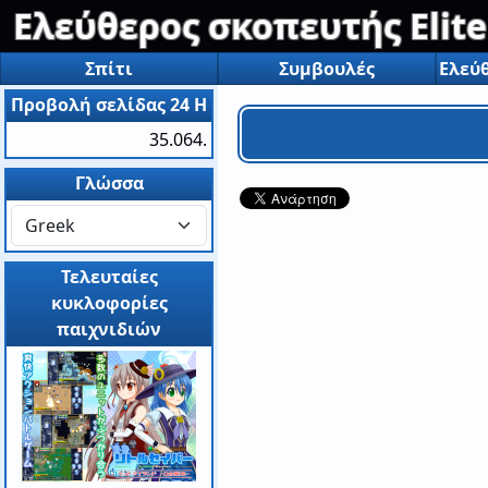
Ελεύθερος σκοπευτής Elite
Σπίτι
Συμβουλές
Προβολή σελίδας 24 H
35.064.
Γλώσσα
Τελευταίες
κυκλοφορίες
παιχνιδιών