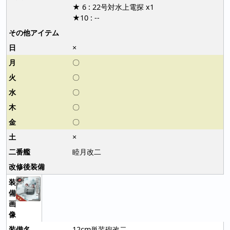
★ 6 : 22号対水上電探 x1
★10 : --
×
〇
〇
〇
〇
〇
×
睦月改二
12cm単装砲改二