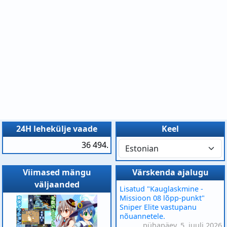
24H lehekülje vaade
Keel
36 494.
Viimased mängu
Värskenda ajalugu
väljaanded
Lisatud "Kauglaskmine -
Missioon 08 lõpp-punkt"
Sniper Elite vastupanu
nõuannetele.
pühapäev, 5. juuli 2026