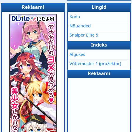
Reklaami
Lingid
Kodu
Nõuanded
Snaiper Elite 5
Indeks
Alguses
Võttemuster 1 (prožektor)
Reklaami