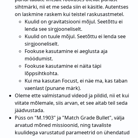
sihtmärki, nii et me seda siin ei käsitle. Autentses
on laskmine raskem kui teistel raskusastmetel.
Kuulid on gravitatsiooni mõjul. Seetõttu ei
lenda see sirgjooneliselt.
Kuulid on tuule mõjul. Seetõttu ei lenda see
sirgjooneliselt.
Fookuse kasutamine ei aeglusta aja
möödumist.
Fookuse kasutamine ei näita täpi
lõppsihtkohta.
Kui ma kasutan Focust, ei näe ma, kas taban
vaenlast (punane märk).
Oleme ette valmistanud videod ja pildid, nii et kui
viitate mõlemale, siis arvan, et see aitab teil seda
jäädvustada.
Püss on "M.1903" ja "Match Grade Bullet", välja
arvatud mõned missioonid, ning tavaliste
kuulidega varustatud parameetrid on ühendatud