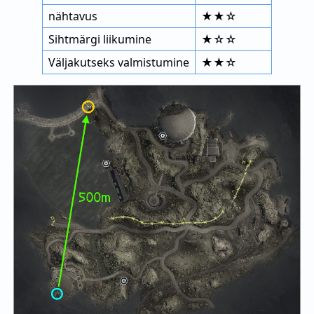
nähtavus
★★☆
Sihtmärgi liikumine
★☆☆
Väljakutseks valmistumine
★★☆