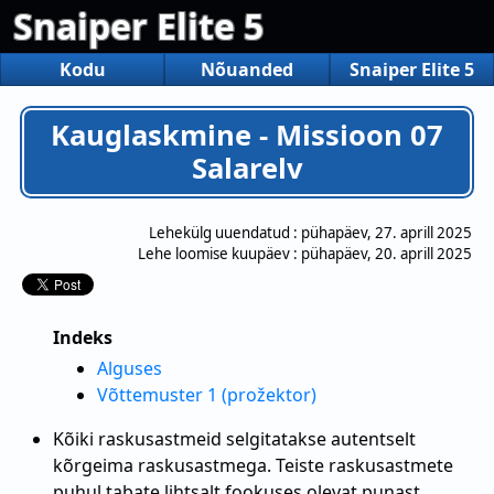
Snaiper Elite 5
Kodu
Nõuanded
Snaiper Elite 5
Kauglaskmine - Missioon 07
Salarelv
Lehekülg uuendatud :
pühapäev, 27. aprill 2025
Lehe loomise kuupäev :
pühapäev, 20. aprill 2025
Indeks
Alguses
Võttemuster 1 (prožektor)
Kõiki raskusastmeid selgitatakse autentselt
kõrgeima raskusastmega. Teiste raskusastmete
puhul tabate lihtsalt fookuses olevat punast