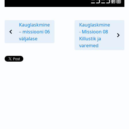
Kauglaskmine
Kauglaskmine
– missiooni 06
- Missioon 08
väljalase
Killustik ja
varemed