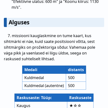
"Efektiivne ulatus: 600 m" ja "Koonu kiirus: 1130
m/s".
Alguses
7. missiooni kauglaskmine on tume kaart, kus
sihtmärki ei näe, kuid saate positsiooni võtta, sest
sihtmärgiks on prožektoriga sõdur. Vahemaa pole
väga pikk ja vaenlased ei liigu üldse, seega on
raskused suhteliselt lihtsad.
Medali
distants
Kuldmedal
500
Kuldmedal (autentne)
500
Raskusaste: Tüüp:
Raskusaste
Kaugus
★☆☆