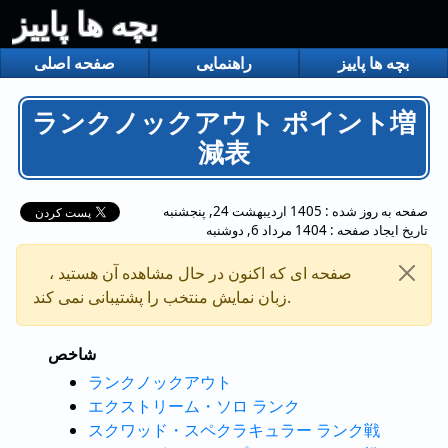
بچه ها پاییز
بچه ها پاییز
راهنمایی
صفحه اصلی
ランクノックアウト ポイント増
減表
صفحه به روز شده :
1405 اردیبهشت 24, پنجشنبه
تاریخ ایجاد صفحه :
1404 مرداد 6, دوشنبه
صفحه ای که اکنون در حال مشاهده آن هستید ،
زبان نمایش منتخب را پشتیبانی نمی کند.
شاخص
ランクノックアウト
エクストリーム・ソロ ランク
スクワッド・スペクラキュラー ランク戦