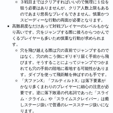
３戦目まではクリアすればいいので無理に１位を
狙う必要はありませんが、クリア人数上限もある
のであまり悠長なプレイもできません。慎重かつ
スピーディーな行動の両面が必要となります。
高難易度なだけあって対戦プレイヤーのレベルもかな
り高いです。穴をジャンプする際に後ろからつかんで
くるプレイヤーも多いため慎重な行動が求められま
す。
穴を飛び越える際は穴の直前でジャンプするので
はなく、穴の向こう側にギリギリ届く手前から飛
びます。そうすることによってジャンプでつかま
れても穴の手前の陸地に着地する可能性がありま
す。ダイブを使って飛距離を伸ばすのも手です。
「大ファンX」「フルティルトX」は落下要素が
かなり多くまわりのプレイヤーに細心の注意が必
要です。逆に落下敗退の代名詞であった「スライ
ム・クライム」や「スライムスクレイパー」は癒
しステージ扱いで普通のレースステージ扱いにな
ります。