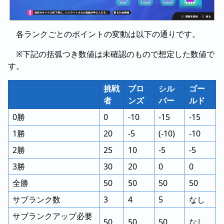
各ランクごとのポイントの変動は以下の通りです。
※下記の括弧つき数値は未確認のもので想定した数値で
す。
挑戦
ブロ
シル
ゴー
者
ンズ
バー
ルド
0勝
0
-10
-15
-15
1勝
20
-5
(-10)
-10
2勝
25
10
-5
-5
3勝
30
20
0
0
全勝
50
50
50
50
サブランク数
3
4
5
なし
サブランクアップ必要
50
50
50
なし