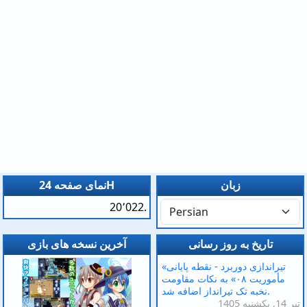
زبان
نمای صفحه 24H
20٬022.
تاریخ به روز رسانی
آخرین نسخه های بازی
«تیراندازی دوربرد - نقطه پایانی
مأموریت ۰۸» به نکات مقاومت
نخبه تک تیرانداز اضافه شد.
1405 تیر 14, یکشنبه