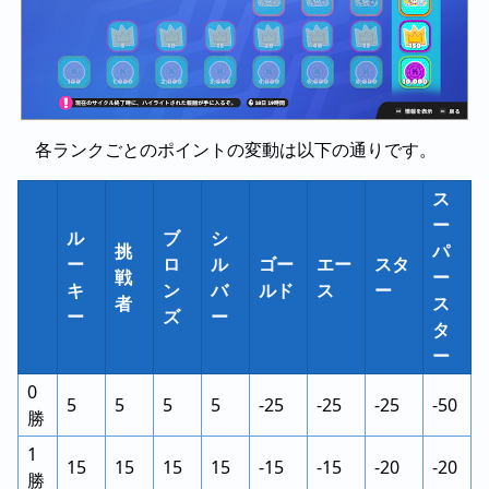
各ランクごとのポイントの変動は以下の通りです。
ス
ー
ル
ブ
シ
挑
パ
ー
ロ
ル
ゴー
エー
スタ
戦
ー
キ
ン
バ
ルド
ス
ー
者
ス
ー
ズ
ー
タ
ー
0
5
5
5
5
-25
-25
-25
-50
勝
1
15
15
15
15
-15
-15
-20
-20
勝