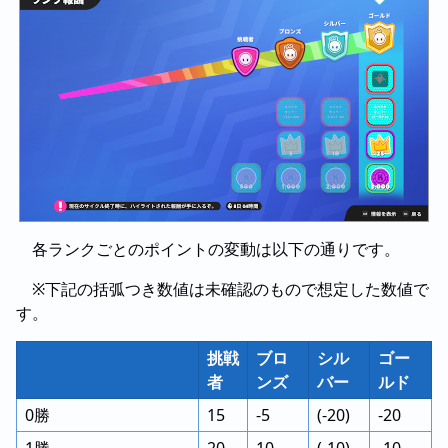
各ランクごとのポイントの変動は以下の通りです。
※下記の括弧つき数値は未確認のもので想定した数値で
す。
挑戦
ブロ
シル
ゴー
者
ンズ
バー
ルド
0勝
15
-5
(-20)
-20
1勝
20
10
(-10)
-10