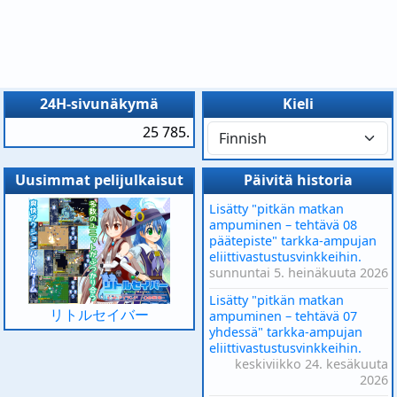
24H-sivunäkymä
Kieli
25 785.
Uusimmat pelijulkaisut
Päivitä historia
Lisätty "pitkän matkan
ampuminen – tehtävä 08
päätepiste" tarkka-ampujan
eliittivastustusvinkkeihin.
sunnuntai 5. heinäkuuta 2026
Lisätty "pitkän matkan
リトルセイバー
ampuminen – tehtävä 07
yhdessä" tarkka-ampujan
eliittivastustusvinkkeihin.
keskiviikko 24. kesäkuuta
2026