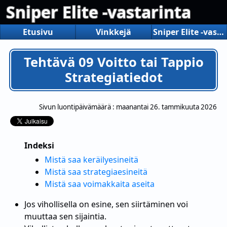
Sniper Elite -vastarinta
Etusivu
Vinkkejä
Sniper Elite -vastarinta
Tehtävä 09 Voitto tai Tappio
Strategiatiedot
Sivun luontipäivämäärä :
maanantai 26. tammikuuta 2026
Indeksi
Mistä saa keräilyesineitä
Mistä saa strategiaesineitä
Mistä saa voimakkaita aseita
Jos vihollisella on esine, sen siirtäminen voi
muuttaa sen sijaintia.