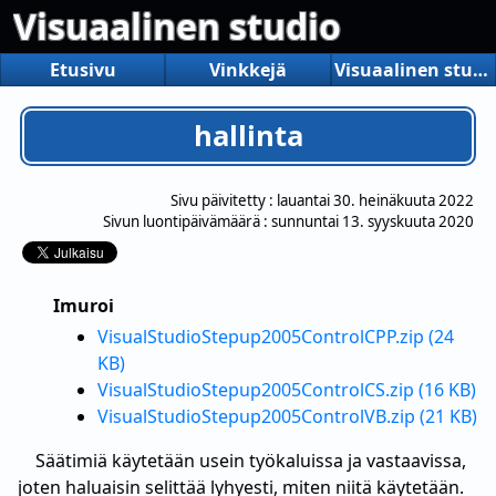
Visuaalinen studio
Etusivu
Vinkkejä
Visuaalinen studio
hallinta
Sivu päivitetty :
lauantai 30. heinäkuuta 2022
Sivun luontipäivämäärä :
sunnuntai 13. syyskuuta 2020
Imuroi
VisualStudioStepup2005ControlCPP.zip (24
KB)
VisualStudioStepup2005ControlCS.zip (16 KB)
VisualStudioStepup2005ControlVB.zip (21 KB)
Säätimiä käytetään usein työkaluissa ja vastaavissa,
joten haluaisin selittää lyhyesti, miten niitä käytetään.