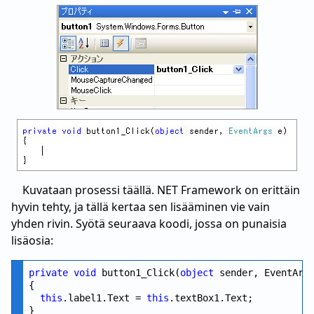
Kuvataan prosessi täällä. NET Framework on erittäin
hyvin tehty, ja tällä kertaa sen lisääminen vie vain
yhden rivin. Syötä seuraava koodi, jossa on punaisia
lisäosia:
private
void
 button1_Click(
object
 sender, EventArgs
{

this
.label1.Text = 
this
.textBox1.Text;
