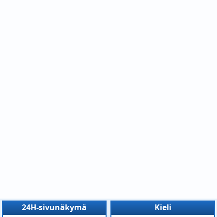
24H-sivunäkymä
Kieli