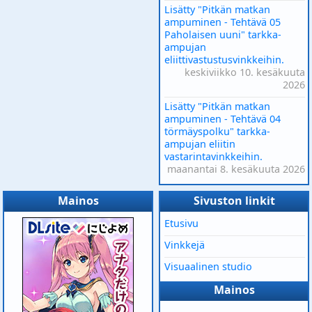
Lisätty "Pitkän matkan
ampuminen - Tehtävä 05
Paholaisen uuni" tarkka-
ampujan
eliittivastustusvinkkeihin.
keskiviikko 10. kesäkuuta
2026
Lisätty "Pitkän matkan
ampuminen - Tehtävä 04
törmäyspolku" tarkka-
ampujan eliitin
vastarintavinkkeihin.
maanantai 8. kesäkuuta 2026
Mainos
Sivuston linkit
Etusivu
Vinkkejä
Visuaalinen studio
Mainos