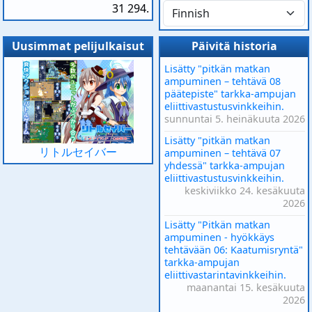
31 294.
Uusimmat pelijulkaisut
Päivitä historia
Lisätty "pitkän matkan
ampuminen – tehtävä 08
päätepiste" tarkka-ampujan
eliittivastustusvinkkeihin.
sunnuntai 5. heinäkuuta 2026
Lisätty "pitkän matkan
リトルセイバー
ampuminen – tehtävä 07
yhdessä" tarkka-ampujan
eliittivastustusvinkkeihin.
keskiviikko 24. kesäkuuta
2026
Lisätty "Pitkän matkan
ampuminen - hyökkäys
tehtävään 06: Kaatumisryntä"
tarkka-ampujan
eliittivastarintavinkkeihin.
maanantai 15. kesäkuuta
2026