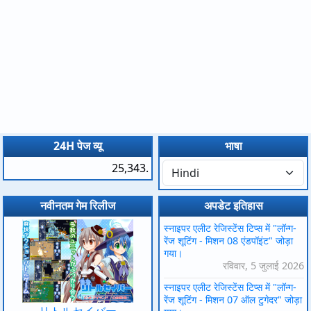
24H पेज व्यू
भाषा
25,343.
नवीनतम गेम रिलीज
अपडेट इतिहास
स्नाइपर एलीट रेजिस्टेंस टिप्स में "लॉन्ग-
रेंज शूटिंग - मिशन 08 एंडपॉइंट" जोड़ा
गया।
रविवार, 5 जुलाई 2026
स्नाइपर एलीट रेजिस्टेंस टिप्स में "लॉन्ग-
रेंज शूटिंग - मिशन 07 ऑल टुगेदर" जोड़ा
リトルセイバー