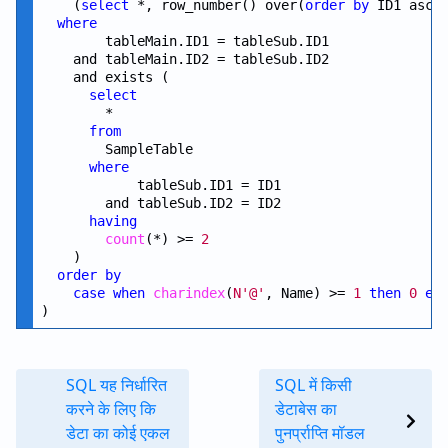
    (
select
 *, row_number() over(
order
by
 ID1 asc,
where
        tableMain.ID1 = tableSub.ID1

    and tableMain.ID2 = tableSub.ID2

    and exists ( 

select
        *

from
        SampleTable

where
            tableSub.ID1 = ID1

        and tableSub.ID2 = ID2

having
count
(*) >= 
2
    )

order
by
case
when
charindex
(
N'@'
, Name) >= 
1
then
0
el
SQL यह निर्धारित
SQL में किसी
करने के लिए कि
डेटाबेस का
डेटा का कोई एकल
पुनर्प्राप्ति मॉडल