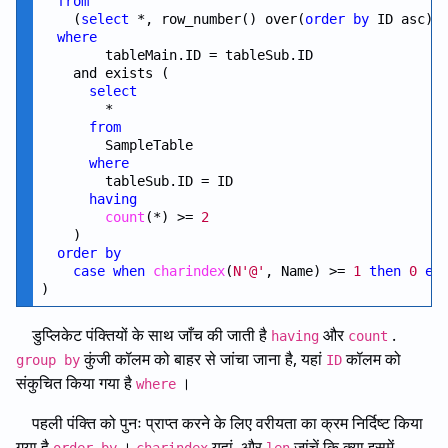
from
    (
select
 *, row_number() over(
order
by
 ID asc) 
where
        tableMain.ID = tableSub.ID

    and exists ( 

select
        *

from
        SampleTable

where
        tableSub.ID = ID

having
count
(*) >= 
2
    )

order
by
case
when
charindex
(
N'@'
, Name) >= 
1
then
0
el
डुप्लिकेट पंक्तियों के साथ जाँच की जाती है
और
.
having
count
कुंजी कॉलम को बाहर से जांचा जाना है, यहां
कॉलम को
group by
ID
संकुचित किया गया है
।
where
पहली पंक्ति को पुनः प्राप्त करने के लिए वरीयता का क्रम निर्दिष्ट किया
गया है
।
यहां, और
जांचें कि क्या इसमें