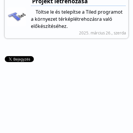
Projekt létrehozása
Töltse le és telepítse a Tiled programot
a környezet térképlétrehozásra való
előkészítéséhez.
2025. március 26., szerda