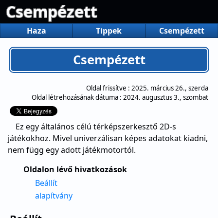
Csempézett
Haza
Tippek
Csempézett
Csempézett
Oldal frissítve :
2025. március 26., szerda
Oldal létrehozásának dátuma :
2024. augusztus 3., szombat
Ez egy általános célú térképszerkesztő 2D-s
játékokhoz. Mivel univerzálisan képes adatokat kiadni,
nem függ egy adott játékmotortól.
Oldalon lévő hivatkozások
Beállít
alapítvány