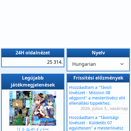
24H oldalnézet
Nyelv
25 314.
Legújabb
Frissítési előzmények
játékmegjelenések
Hozzáadtam a "Távoli
lövészet - Mission 08
végpont" a mesterlövész elit
ellenállási tippekhez.
2026. július 5., vasárnap
Hozzáadtam a "Távolsági
lövészet - Küldetés 07
együttesen" a mesterlövész
リトルセイバー