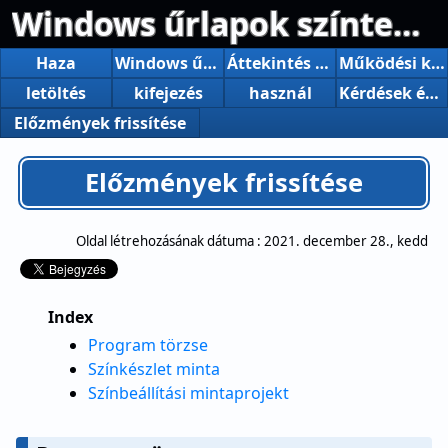
Windows űrlapok színtervezője
Haza
Windows űrlapok színtervezője
Áttekintés és funkciók
Működési környezet
letöltés
kifejezés
használ
Kérdések és kérdések
Előzmények frissítése
Előzmények frissítése
Oldal létrehozásának dátuma :
2021. december 28., kedd
Index
Program törzse
Színkészlet minta
Színbeállítási mintaprojekt