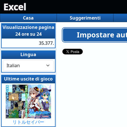
Excel
Casa
Suggerimenti
Visualizzazione pagina
Impostare aut
24 ore su 24
35.377.
Lingua
Ultime uscite di gioco
リトルセイバー