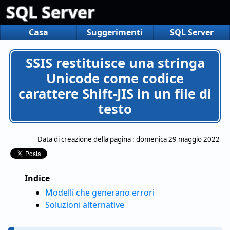
SQL Server
Casa
Suggerimenti
SQL Server
SSIS restituisce una stringa
Unicode come codice
carattere Shift-JIS in un file di
testo
Data di creazione della pagina :
domenica 29 maggio 2022
Indice
Modelli che generano errori
Soluzioni alternative