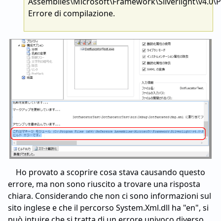
Assemblies\Microsoft\Framework\Silverlight\v4.0\P
Errore di compilazione.
Ho provato a scoprire cosa stava causando questo
errore, ma non sono riuscito a trovare una risposta
chiara. Considerando che non ci sono informazioni sul
sito inglese e che il percorso System.Xml.dll ha "en", si
può intuire che si tratta di un errore univoco diverso