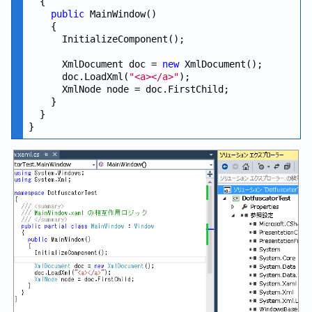
  {

public
 MainWindow()

    {

      InitializeComponent();

      XmlDocument doc = 
new
 XmlDocument();

      doc.LoadXml(
"<a></a>"
);

      XmlNode node = doc.FirstChild;

    }

  }
