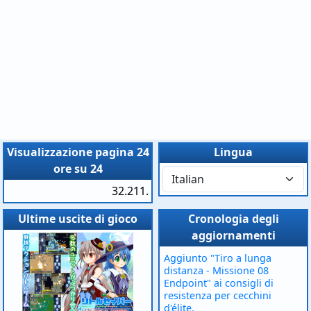
Visualizzazione pagina 24
Lingua
ore su 24
32.211.
Ultime uscite di gioco
Cronologia degli
aggiornamenti
Aggiunto "Tiro a lunga
distanza - Missione 08
Endpoint" ai consigli di
resistenza per cecchini
d'élite.