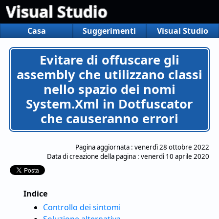
Visual Studio
Casa
Suggerimenti
Visual Studio
Evitare di offuscare gli
assembly che utilizzano classi
nello spazio dei nomi
System.Xml in Dotfuscator
che causeranno errori
Pagina aggiornata :
venerdì 28 ottobre 2022
Data di creazione della pagina :
venerdì 10 aprile 2020
Indice
Controllo dei sintomi