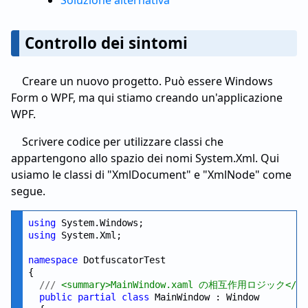
Soluzione alternativa
Controllo dei sintomi
Creare un nuovo progetto. Può essere Windows
Form o WPF, ma qui stiamo creando un'applicazione
WPF.
Scrivere codice per utilizzare classi che
appartengono allo spazio dei nomi System.Xml. Qui
usiamo le classi di "XmlDocument" e "XmlNode" come
segue.
using
using
 System.Xml;

namespace
 DotfuscatorTest

{

///
 <summary>MainWindow.xaml の相互作用ロジック</;su
public
partial
class
 MainWindow : Window
