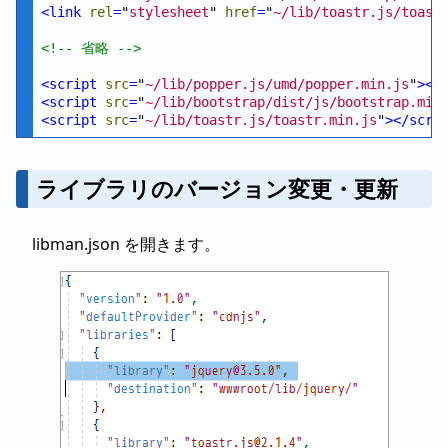
<
link
rel
=
"
stylesheet
" 
href
=
"
~/lib/toastr.js/toast
<!--
 省略 
-->
<
script
src
=
"
~/lib/popper.js/umd/popper.min.js
"
>
</
<
script
src
=
"
~/lib/bootstrap/dist/js/bootstrap.min
<
script
src
=
"
~/lib/toastr.js/toastr.min.js
"
>
</
scri
ライブラリのバージョン変更・更新
libman.json を開きます。