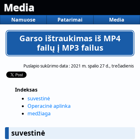
Media
Namuose
Patarimai
Media
Garso ištraukimas iš MP4
failų į MP3 failus
Puslapio sukūrimo data :
2021 m. spalio 27 d., trečiadienis
Indeksas
suvestinė
Operacinė aplinka
medžiaga
suvestinė