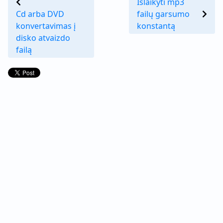
Išlaikyti mp3
Cd arba DVD
failų garsumo
konvertavimas į
konstantą
disko atvaizdo
failą