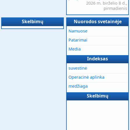
2026 m. birželio 8 d.,
pirmadienis
Skelbimų
Nuorodos svetainėje
Namuose
Patarimai
Media
Indeksas
suvestinė
Operacinė aplinka
medžiaga
Skelbimų