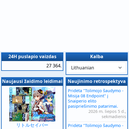
24H puslapio vaizdas
Kalba
27 364.
Naujausi žaidimo leidimai
Naujinimo retrospektyva
Pridėta "Tolimojo šaudymo -
Misija 08 Endpoint" į
Snaiperio elito
pasipriešinimo patarimai.
2026 m. liepos 5 d.,
sekmadienis
リトルセイバー
Pridėta "Tolimojo šaudymo -