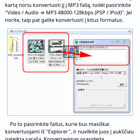
kartą noriu konvertuoti jį į MP3 failą, todėl pasirinkite
"Video / Audio ⇒ MP3 48000-128kbps (PSP / iPod)". Jei
norite, taip pat galite konvertuoti į kitus formatus.
Po to pasirinkite failus, kurie bus masiškai
konvertuojami iš "Explorer", ir nuvilkite juos į aukščiau
pateiktą sąrašą. Konvertavimas prasideda