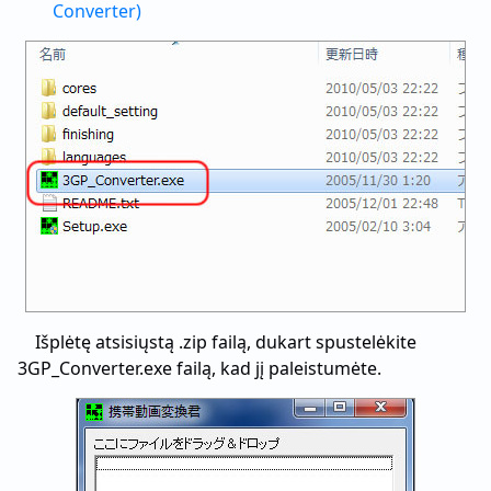
Converter)
Išplėtę atsisiųstą .zip failą, dukart spustelėkite
3GP_Converter.exe failą, kad jį paleistumėte.