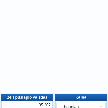
24H puslapio vaizdas
Kalba
35 202.