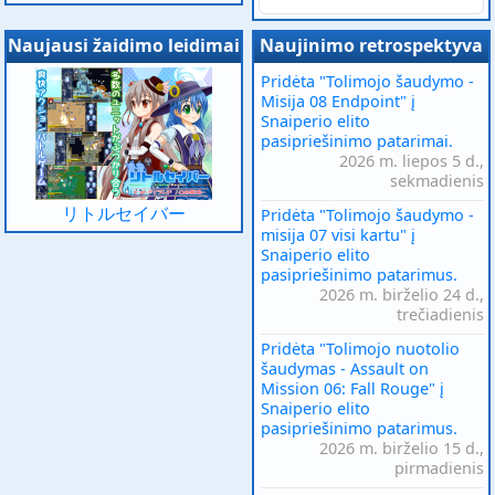
Naujausi žaidimo leidimai
Naujinimo retrospektyva
Pridėta "Tolimojo šaudymo -
Misija 08 Endpoint" į
Snaiperio elito
pasipriešinimo patarimai.
2026 m. liepos 5 d.,
sekmadienis
リトルセイバー
Pridėta "Tolimojo šaudymo -
misija 07 visi kartu" į
Snaiperio elito
pasipriešinimo patarimus.
2026 m. birželio 24 d.,
trečiadienis
Pridėta "Tolimojo nuotolio
šaudymas - Assault on
Mission 06: Fall Rouge" į
Snaiperio elito
pasipriešinimo patarimus.
2026 m. birželio 15 d.,
pirmadienis