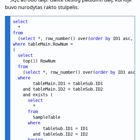
buvo nurodytas rakto stulpelis.
select
from
  (
select
 *, row_number() over(
order
by
 ID1 asc, I
where
 tableMain.RowNum =

(

select
    top(
1
) RowNum

from
    (
select
 *, row_number() over(
order
by
 ID1 asc,
where
        tableMain.ID1 = tableSub.ID1

    and tableMain.ID2 = tableSub.ID2

    and exists ( 

select
        *

from
        SampleTable

where
            tableSub.ID1 = ID1

        and tableSub.ID2 = ID2

having