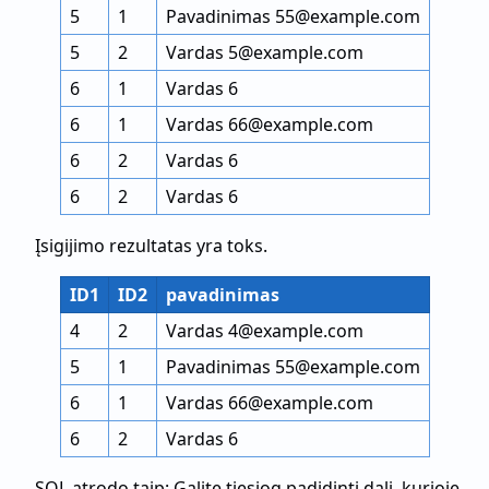
5
1
Pavadinimas 55@example.com
5
2
Vardas 5@example.com
6
1
Vardas 6
6
1
Vardas 66@example.com
6
2
Vardas 6
6
2
Vardas 6
Įsigijimo rezultatas yra toks.
ID1
ID2
pavadinimas
4
2
Vardas 4@example.com
5
1
Pavadinimas 55@example.com
6
1
Vardas 66@example.com
6
2
Vardas 6
SQL atrodo taip: Galite tiesiog padidinti dalį, kurioje