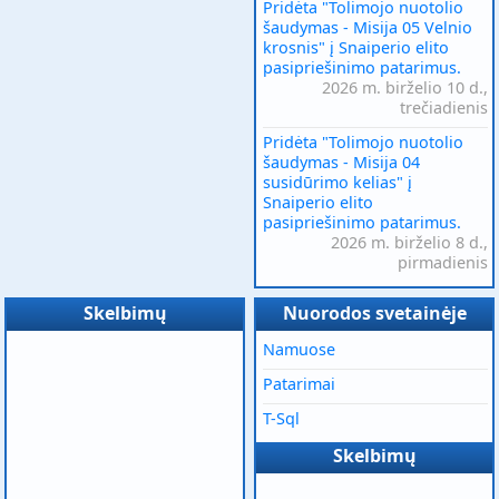
Pridėta "Tolimojo nuotolio
šaudymas - Misija 05 Velnio
krosnis" į Snaiperio elito
pasipriešinimo patarimus.
2026 m. birželio 10 d.,
trečiadienis
Pridėta "Tolimojo nuotolio
šaudymas - Misija 04
susidūrimo kelias" į
Snaiperio elito
pasipriešinimo patarimus.
2026 m. birželio 8 d.,
pirmadienis
Skelbimų
Nuorodos svetainėje
Namuose
Patarimai
T-Sql
Skelbimų