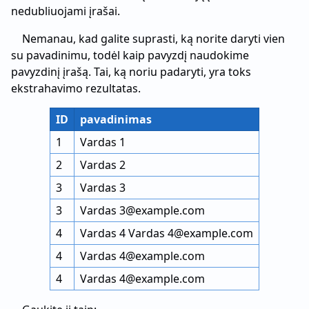
nedubliuojami įrašai.
Nemanau, kad galite suprasti, ką norite daryti vien
su pavadinimu, todėl kaip pavyzdį naudokime
pavyzdinį įrašą. Tai, ką noriu padaryti, yra toks
ekstrahavimo rezultatas.
ID
pavadinimas
1
Vardas 1
2
Vardas 2
3
Vardas 3
3
Vardas 3@example.com
4
Vardas 4 Vardas 4@example.com
4
Vardas 4@example.com
4
Vardas 4@example.com