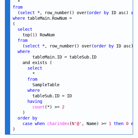
from
  (
select
 *, row_number() over(
order
by
 ID asc) 
as
where
 tableMain.RowNum =

(

select
    top(
1
) RowNum

from
    (
select
 *, row_number() over(
order
by
 ID asc) 
where
        tableMain.ID = tableSub.ID

    and exists ( 

select
        *

from
        SampleTable

where
        tableSub.ID = ID

having
count
(*) >= 
2
    )

order
by
case
when
charindex
(
N'@'
, Name) >= 
1
then
0
el