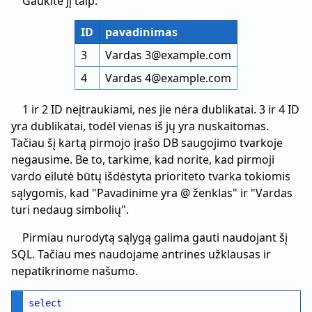
Gaukite jį taip:
ID
pavadinimas
3
Vardas 3@example.com
4
Vardas 4@example.com
1 ir 2 ID neįtraukiami, nes jie nėra dublikatai. 3 ir 4 ID
yra dublikatai, todėl vienas iš jų yra nuskaitomas.
Tačiau šį kartą pirmojo įrašo DB saugojimo tvarkoje
negausime. Be to, tarkime, kad norite, kad pirmoji
vardo eilutė būtų išdėstyta prioriteto tvarka tokiomis
sąlygomis, kad "Pavadinime yra @ ženklas" ir "Vardas
turi nedaug simbolių".
Pirmiau nurodytą sąlygą galima gauti naudojant šį
SQL. Tačiau mes naudojame antrines užklausas ir
nepatikrinome našumo.
select