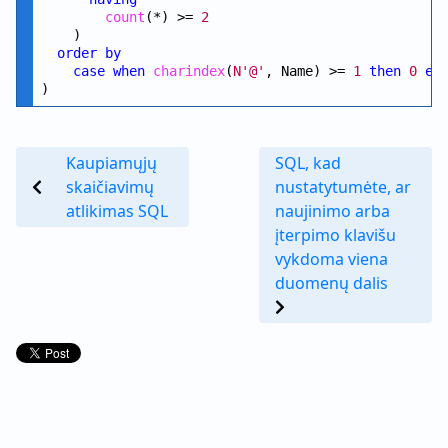
count
(*) >= 
2
    )

order
by
case
when
charindex
(
N'@'
, Name) >= 
1
then
0
el
Kaupiamųjų
SQL, kad
skaičiavimų
nustatytumėte, ar
atlikimas SQL
naujinimo arba
įterpimo klavišu
vykdoma viena
duomenų dalis