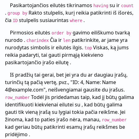
Pasikartojančios eilutės tikrinamos
su ir
having
count
.
Rakto stulpelis, kurį reikia patikrinti iš išorės,
group by
čia
stulpelis susiaurintas
.
ID
where
Pirmosios eilutės
gavimo eiliškumo tvarką
order by
nurodo .
Čia ir
patikrinkite, ar jame yra
charindex
len
nurodytas simbolis ir eilutės ilgis.
Viskas, ką jums
top
reikia padaryti, tai gauti pirmąją kiekvieno
pasikartojančio įrašo eilutę .
Iš pradžių tai gerai, bet jei yra du ar daugiau įrašų,
turinčių tą pačią vertę, pvz., "ID: 4, Name: Name
4@example.com", neišvengiamai gausite du įrašus.
Todėl jis pridedamas taip, kad jį būtų galima
row_number
identifikuoti kiekvienai eilutei su , kad būtų galima
gauti tik vieną įrašą su lygiai tokia pačia reikšme. Jei
žinoma, kad to paties įrašo nėra, manau,
row_number
kad geriau būtų patikrinti esamų įrašų reikšmes be
pridėjimo .