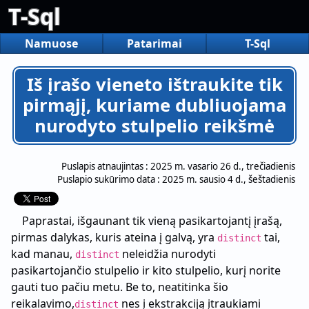
T-Sql
Namuose
Patarimai
T-Sql
Iš įrašo vieneto ištraukite tik
pirmąjį, kuriame dubliuojama
nurodyto stulpelio reikšmė
Puslapis atnaujintas :
2025 m. vasario 26 d., trečiadienis
Puslapio sukūrimo data :
2025 m. sausio 4 d., šeštadienis
Paprastai, išgaunant tik vieną pasikartojantį įrašą,
pirmas dalykas, kuris ateina į galvą, yra
tai,
distinct
kad manau,
neleidžia nurodyti
distinct
pasikartojančio stulpelio ir kito stulpelio, kurį norite
gauti tuo pačiu metu. Be to, neatitinka šio
reikalavimo,
nes į ekstrakciją įtraukiami
distinct