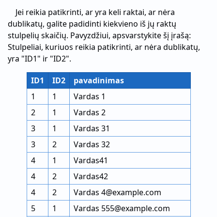
Jei reikia patikrinti, ar yra keli raktai, ar nėra
dublikatų, galite padidinti kiekvieno iš jų raktų
stulpelių skaičių. Pavyzdžiui, apsvarstykite šį įrašą:
Stulpeliai, kuriuos reikia patikrinti, ar nėra dublikatų,
yra "ID1" ir "ID2".
ID1
ID2
pavadinimas
1
1
Vardas 1
2
1
Vardas 2
3
1
Vardas 31
3
2
Vardas 32
4
1
Vardas41
4
2
Vardas42
4
2
Vardas 4@example.com
5
1
Vardas 555@example.com