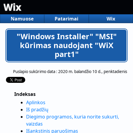
Wix
Namuose
Patarimai
Wix
"Windows Installer" "MSI"
kūrimas naudojant "WiX
part1"
Puslapio sukūrimo data :
2020 m. balandžio 10 d., penktadienis
Indeksas
Aplinkos
Iš pradžių
Diegimo programos, kuria norite sukurti,
vaizdas
Išankstinis paruošimas