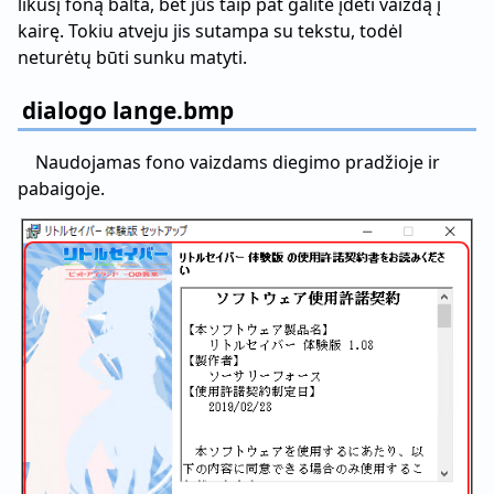
likusį foną balta, bet jūs taip pat galite įdėti vaizdą į
kairę. Tokiu atveju jis sutampa su tekstu, todėl
neturėtų būti sunku matyti.
dialogo lange.bmp
Naudojamas fono vaizdams diegimo pradžioje ir
pabaigoje.