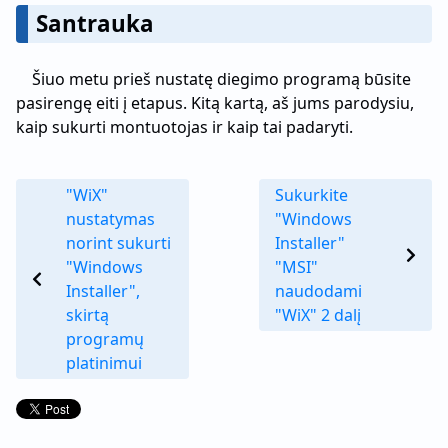
Santrauka
Šiuo metu prieš nustatę diegimo programą būsite
pasirengę eiti į etapus. Kitą kartą, aš jums parodysiu,
kaip sukurti montuotojas ir kaip tai padaryti.
"WiX"
Sukurkite
nustatymas
"Windows
norint sukurti
Installer"
"Windows
"MSI"
Installer",
naudodami
skirtą
"WiX" 2 dalį
programų
platinimui