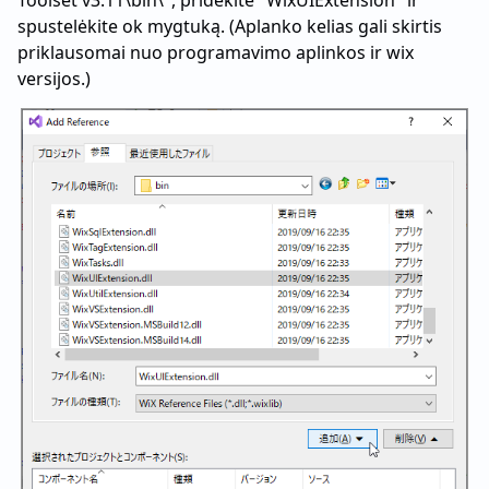
Toolset v3.11\bin\", pridėkite "WixUIExtension" ir
spustelėkite ok mygtuką. (Aplanko kelias gali skirtis
priklausomai nuo programavimo aplinkos ir wix
versijos.)