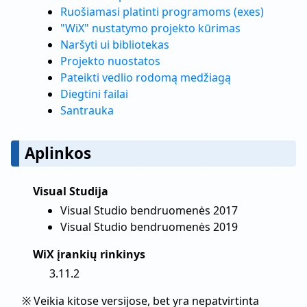
Ruošiamasi platinti programoms (exes)
"WiX" nustatymo projekto kūrimas
Naršyti ui bibliotekas
Projekto nuostatos
Pateikti vedlio rodomą medžiagą
Diegtini failai
Santrauka
Aplinkos
Visual Studija
Visual Studio bendruomenės 2017
Visual Studio bendruomenės 2019
WiX įrankių rinkinys
3.11.2
※ Veikia kitose versijose, bet yra nepatvirtinta