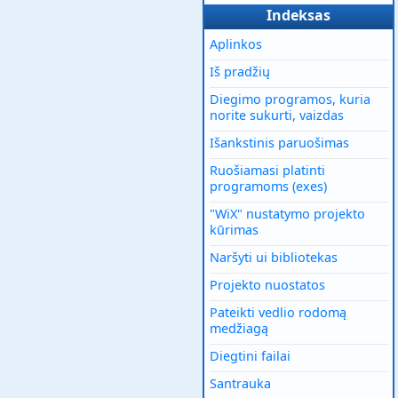
Indeksas
Aplinkos
Iš pradžių
Diegimo programos, kuria
norite sukurti, vaizdas
Išankstinis paruošimas
Ruošiamasi platinti
programoms (exes)
"WiX" nustatymo projekto
kūrimas
Naršyti ui bibliotekas
Projekto nuostatos
Pateikti vedlio rodomą
medžiagą
Diegtini failai
Santrauka