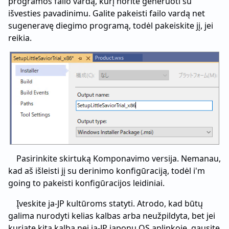
programos failo vardą, kurį norite generuoti su
išvesties pavadinimu. Galite pakeisti failo vardą net
sugeneravę diegimo programą, todėl pakeiskite jį, jei
reikia.
Pasirinkite skirtuką Komponavimo versija. Nemanau,
kad aš išleisti jį su derinimo konfigūraciją, todėl i'm
going to pakeisti konfigūracijos leidiniai.
Įveskite ja-JP kultūroms statyti. Atrodo, kad būtų
galima nurodyti kelias kalbas arba neužpildyta, bet jei
kuriate kita kalba nei ja-JP japonų OS aplinkoje, gausite