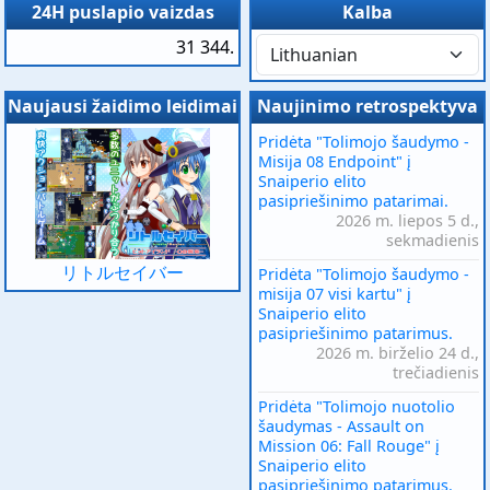
24H puslapio vaizdas
Kalba
31 344.
Naujausi žaidimo leidimai
Naujinimo retrospektyva
Pridėta "Tolimojo šaudymo -
Misija 08 Endpoint" į
Snaiperio elito
pasipriešinimo patarimai.
2026 m. liepos 5 d.,
sekmadienis
リトルセイバー
Pridėta "Tolimojo šaudymo -
misija 07 visi kartu" į
Snaiperio elito
pasipriešinimo patarimus.
2026 m. birželio 24 d.,
trečiadienis
Pridėta "Tolimojo nuotolio
šaudymas - Assault on
Mission 06: Fall Rouge" į
Snaiperio elito
pasipriešinimo patarimus.