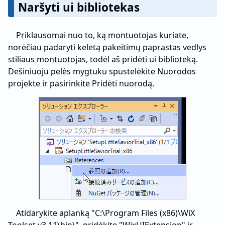
Naršyti ui bibliotekas
Priklausomai nuo to, ką montuotojas kuriate,
norėčiau padaryti keletą pakeitimų paprastas vedlys
stiliaus montuotojas, todėl aš pridėti ui biblioteką.
Dešiniuoju pelės mygtuku spustelėkite Nuorodos
projekte ir pasirinkite Pridėti nuorodą.
Atidarykite aplanką "C:\Program Files (x86)\WiX