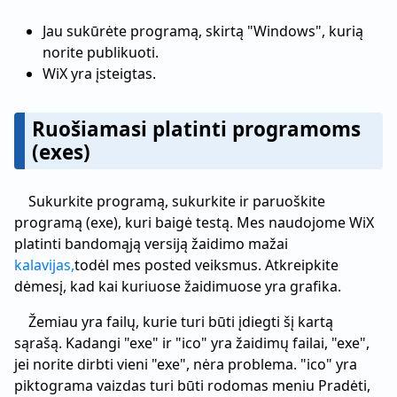
Jau sukūrėte programą, skirtą "Windows", kurią
norite publikuoti.
WiX yra įsteigtas.
Ruošiamasi platinti programoms
(exes)
Sukurkite programą, sukurkite ir paruoškite
programą (exe), kuri baigė testą. Mes naudojome WiX
platinti bandomąją versiją žaidimo mažai
kalavijas,
todėl mes posted veiksmus. Atkreipkite
dėmesį, kad kai kuriuose žaidimuose yra grafika.
Žemiau yra failų, kurie turi būti įdiegti šį kartą
sąrašą. Kadangi "exe" ir "ico" yra žaidimų failai, "exe",
jei norite dirbti vieni "exe", nėra problema. "ico" yra
piktograma vaizdas turi būti rodomas meniu Pradėti,