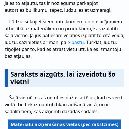
Ja es to atļautu, tas ir noziegums pārkāpjot
autortiesību likumu, tāpēc, lūdzu, esiet uzmanīgi.
Lūdzu, sekojiet šiem noteikumiem un nosacījumiem
attiecībā uz materiāliem un produktiem, kas izplatīti
šajā vietnē. Ja jūs patiešām vēlaties izplatīt to citā veidā,
lūdzu, sazinieties ar mani pa
e-pastu.
Turklāt, lūdzu,
ziņojiet par to, kad es atrast vietu utt, ka es izmantoju
bez atļaujas.
Saraksts aizgūts, lai izveidotu šo
vietni
Šajā vietnē, es aizņemties dažus attēlus, kad es veikt
vietā. Tie tiek izmantoti tikai radīšanā vietā, un ir
sadalīti tiem, kas aizņemti dažādās sadalēs.
Materiālu aizņemšanās vietas (pēc rakstzīmes)