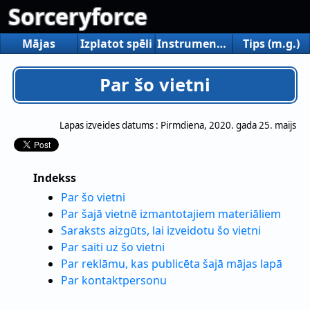
Sorceryforce
Mājas
Izplatot spēli
Instrumentu izplatīšana
Tips (m.g.)
Par šo vietni
Lapas izveides datums :
Pirmdiena, 2020. gada 25. maijs
Indekss
Par šo vietni
Par šajā vietnē izmantotajiem materiāliem
Saraksts aizgūts, lai izveidotu šo vietni
Par saiti uz šo vietni
Par reklāmu, kas publicēta šajā mājas lapā
Par kontaktpersonu