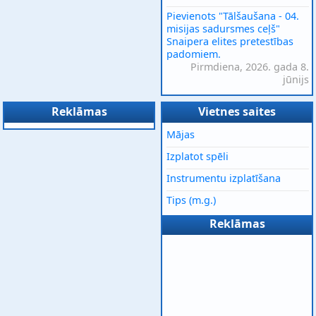
Pievienots "Tālšaušana - 04.
misijas sadursmes ceļš"
Snaipera elites pretestības
padomiem.
Pirmdiena, 2026. gada 8.
jūnijs
Reklāmas
Vietnes saites
Mājas
Izplatot spēli
Instrumentu izplatīšana
Tips (m.g.)
Reklāmas