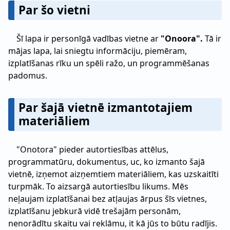
Par šo vietni
Šī lapa ir personīgā vadības vietne ar
"Onoora".
Tā ir
mājas lapa, lai sniegtu informāciju, piemēram,
izplatīšanas rīku un spēli ražo, un programmēšanas
padomus.
Par šajā vietnē izmantotajiem
materiāliem
"Onotora" pieder autortiesības attēlus,
programmatūru, dokumentus, uc, ko izmanto šajā
vietnē, izņemot aizņemtiem materiāliem, kas uzskaitīti
turpmāk. To aizsargā autortiesību likums. Mēs
neļaujam izplatīšanai bez atļaujas ārpus šīs vietnes,
izplatīšanu jebkurā vidē trešajām personām,
nenorādītu skaitu vai reklāmu, it kā jūs to būtu radījis.