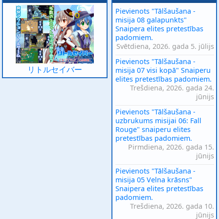
Pievienots "Tālšaušana -
misija 08 galapunkts"
Snaipera elites pretestības
padomiem.
Svētdiena, 2026. gada 5. jūlijs
Pievienots "Tālšaušana -
リトルセイバー
misija 07 visi kopā" Snaiperu
elites pretestības padomiem.
Trešdiena, 2026. gada 24.
jūnijs
Pievienots "Tālšaušana -
uzbrukums misijai 06: Fall
Rouge" snaiperu elites
pretestības padomiem.
Pirmdiena, 2026. gada 15.
jūnijs
Pievienots "Tālšaušana -
misija 05 Velna krāsns"
Snaipera elites pretestības
padomiem.
Trešdiena, 2026. gada 10.
jūnijs