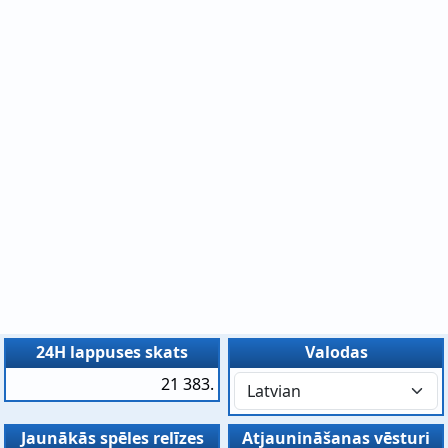
24H lappuses skats
Valodas
21 383.
Jaunākās spēles relīzes
Atjaunināšanas vēsturi