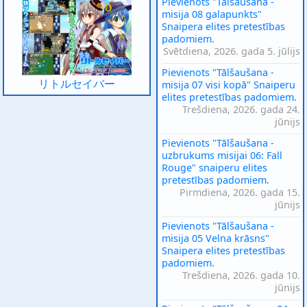
Pievienots "Tālšaušana -
misija 08 galapunkts"
Snaipera elites pretestības
padomiem.
Svētdiena, 2026. gada 5. jūlijs
Pievienots "Tālšaušana -
リトルセイバー
misija 07 visi kopā" Snaiperu
elites pretestības padomiem.
Trešdiena, 2026. gada 24.
jūnijs
Pievienots "Tālšaušana -
uzbrukums misijai 06: Fall
Rouge" snaiperu elites
pretestības padomiem.
Pirmdiena, 2026. gada 15.
jūnijs
Pievienots "Tālšaušana -
misija 05 Velna krāsns"
Snaipera elites pretestības
padomiem.
Trešdiena, 2026. gada 10.
jūnijs