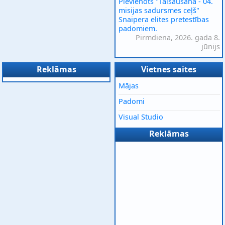
Pievienots "Tālšaušana - 04.
misijas sadursmes ceļš"
Snaipera elites pretestības
padomiem.
Pirmdiena, 2026. gada 8.
jūnijs
Reklāmas
Vietnes saites
Mājas
Padomi
Visual Studio
Reklāmas