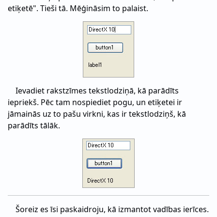
etiķetē". Tieši tā. Mēģināsim to palaist.
Ievadiet rakstzīmes tekstlodziņā, kā parādīts
iepriekš. Pēc tam nospiediet pogu, un etiķetei ir
jāmainās uz to pašu virkni, kas ir tekstlodziņš, kā
parādīts tālāk.
Šoreiz es īsi paskaidroju, kā izmantot vadības ierīces.