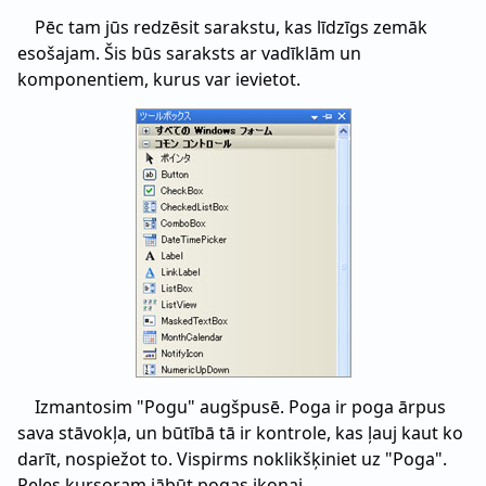
Pēc tam jūs redzēsit sarakstu, kas līdzīgs zemāk
esošajam. Šis būs saraksts ar vadīklām un
komponentiem, kurus var ievietot.
Izmantosim "Pogu" augšpusē. Poga ir poga ārpus
sava stāvokļa, un būtībā tā ir kontrole, kas ļauj kaut ko
darīt, nospiežot to. Vispirms noklikšķiniet uz "Poga".
Peles kursoram jābūt pogas ikonai.