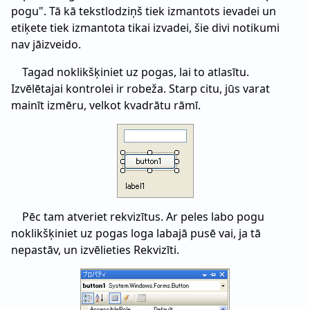
pogu". Tā kā tekstlodziņš tiek izmantots ievadei un
etiķete tiek izmantota tikai izvadei, šie divi notikumi
nav jāizveido.
Tagad noklikšķiniet uz pogas, lai to atlasītu.
Izvēlētajai kontrolei ir robeža. Starp citu, jūs varat
mainīt izmēru, velkot kvadrātu rāmī.
Pēc tam atveriet rekvizītus. Ar peles labo pogu
noklikšķiniet uz pogas loga labajā pusē vai, ja tā
nepastāv, un izvēlieties Rekvizīti.