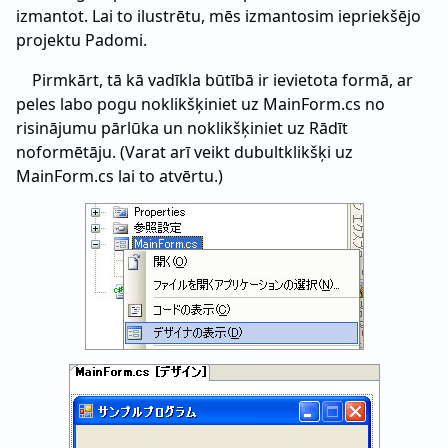
izmantot. Lai to ilustrētu, mēs izmantosim iepriekšējo
projektu Padomi.
Pirmkārt, tā kā vadīkla būtībā ir ievietota formā, ar
peles labo pogu noklikšķiniet uz MainForm.cs no
risinājumu pārlūka un noklikšķiniet uz Rādīt
noformētāju. (Varat arī veikt dubultklikšķi uz
MainForm.cs lai to atvērtu.)