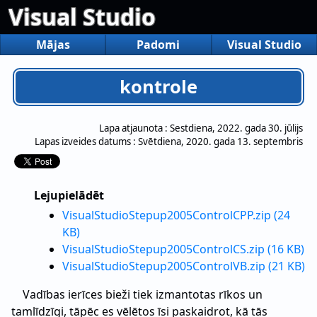
Visual Studio
Mājas
Padomi
Visual Studio
kontrole
Lapa atjaunota :
Sestdiena, 2022. gada 30. jūlijs
Lapas izveides datums :
Svētdiena, 2020. gada 13. septembris
Lejupielādēt
VisualStudioStepup2005ControlCPP.zip (24
KB)
VisualStudioStepup2005ControlCS.zip (16 KB)
VisualStudioStepup2005ControlVB.zip (21 KB)
Vadības ierīces bieži tiek izmantotas rīkos un
tamlīdzīgi, tāpēc es vēlētos īsi paskaidrot, kā tās