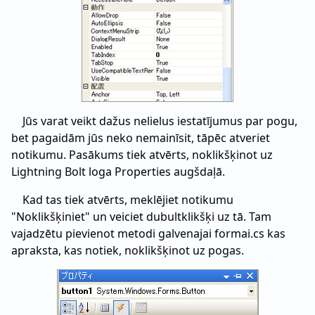
Jūs varat veikt dažus nelielus iestatījumus par pogu,
bet pagaidām jūs neko nemainīsit, tāpēc atveriet
notikumu. Pasākums tiek atvērts, noklikšķinot uz
Lightning Bolt loga Properties augšdaļā.
Kad tas tiek atvērts, meklējiet notikumu
"Noklikšķiniet" un veiciet dubultklikšķi uz tā. Tam
vajadzētu pievienot metodi galvenajai formai.cs kas
apraksta, kas notiek, noklikšķinot uz pogas.