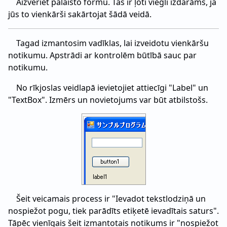
Aizveriet palaisto formu. Tas ir ļoti viegli izdarāms, ja
jūs to vienkārši sakārtojat šādā veidā.
Tagad izmantosim vadīklas, lai izveidotu vienkāršu
notikumu. Apstrādi ar kontrolēm būtībā sauc par
notikumu.
No rīkjoslas veidlapā ievietojiet attiecīgi "Label" un
"TextBox". Izmērs un novietojums var būt atbilstošs.
Šeit veicamais process ir "Ievadot tekstlodziņā un
nospiežot pogu, tiek parādīts etiķetē ievadītais saturs".
Tāpēc vienīgais šeit izmantotais notikums ir "nospiežot