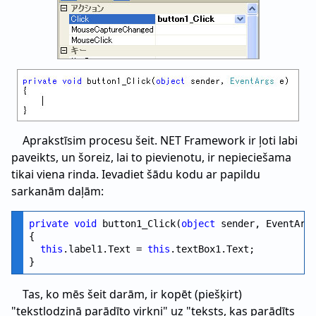
Aprakstīsim procesu šeit. NET Framework ir ļoti labi
paveikts, un šoreiz, lai to pievienotu, ir nepieciešama
tikai viena rinda. Ievadiet šādu kodu ar papildu
sarkanām daļām:
private
void
 button1_Click(
object
 sender, EventArgs
{

this
.label1.Text = 
this
.textBox1.Text;

Tas, ko mēs šeit darām, ir kopēt (piešķirt)
"tekstlodziņā parādīto virkni" uz "teksts, kas parādīts