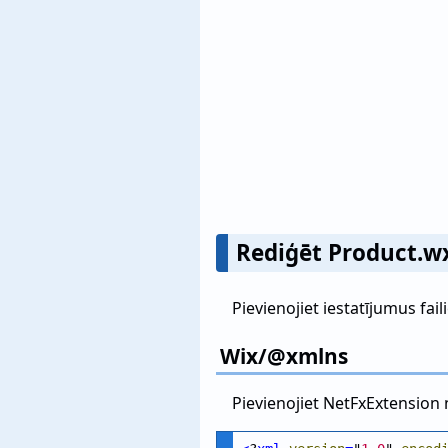
Rediģēt Product.w
Pievienojiet iestatījumus fai
Wix/@xmlns
Pievienojiet NetFxExtension