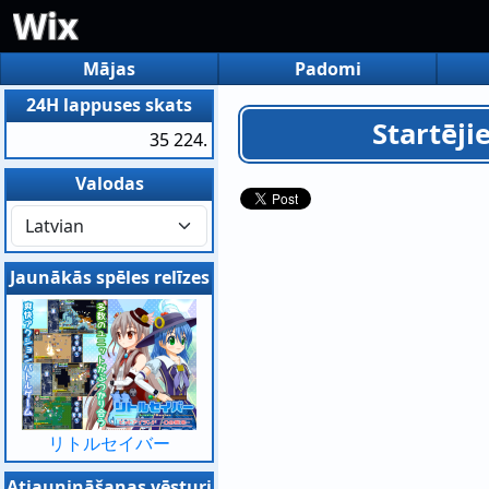
Wix
Mājas
Padomi
24H lappuses skats
Startēji
35 224.
Valodas
Jaunākās spēles relīzes
リトルセイバー
Atjaunināšanas vēsturi