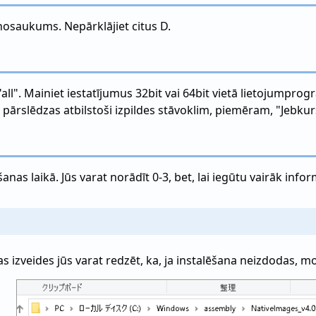
s nosaukums. Nepārklājiet citus D.
"all". Mainiet iestatījumus 32bit vai 64bit vietā lietojumprog
 pārslēdzas atbilstoši izpildes stāvoklim, piemēram, "Jebkur
nas laikā. Jūs varat norādīt 0-3, bet, lai iegūtu vairāk inform
izveides jūs varat redzēt, ka, ja instalēšana neizdodas, mon