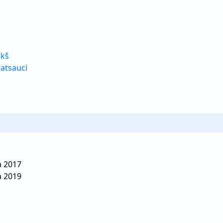
ekš
 atsauci
a 2017
a 2019