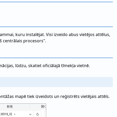
rammai, kuru instalējat. Visi izveido abus vietējos attēlus,
š centrālais procesors".
ācijas, lūdzu, skatiet oficiālajā tīmekļa vietnē.
tāžas mapē tiek izveidots un reģistrēts vietējais attēls.