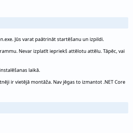
xe. Jūs varat paātrināt startēšanu un izpildi.
rammu. Nevar izplatīt iepriekš attēlotu attēlu. Tāpēc, vai
instalēšanas laikā.
ēji ir vietējā montāža. Nav jēgas to izmantot .NET Core