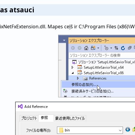
kas atsauci
ixNetFxExtension.dll. Mapes ceļš ir C:\Program Files (x86)\W