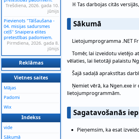
※ Tas darbojas citās versijās
Trešdiena, 2026. gada 10.
jūnijs
Pievienots "Tālšaušana -
Sākumā
04. misijas sadursmes
ceļš" Snaipera elites
pretestības padomiem.
Lietojumprogramma .NET Frame
Pirmdiena, 2026. gada 8.
jūnijs
Tomēr, lai izveidotu vietējo 
vēlaties, lai lietotāji palaistu 
Reklāmas
Šajā sadaļā aprakstītas darbī
Vietnes saites
Ņemiet vērā, ka Ngen.exe ir
Mājas
lietojumprogrammām.
Padomi
Wix
Sagatavošanās iep
Indekss
vide
Pieņemsim, ka esat izveidoj
Sākumā