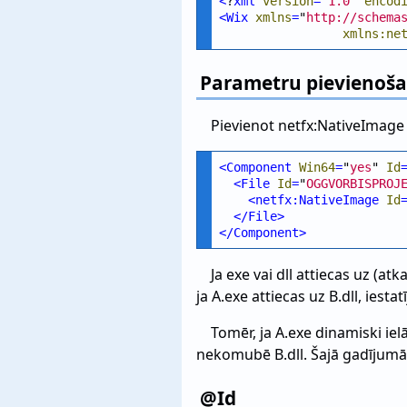
<
?
xml
version
=
"
1.0
" 
encod
<
Wix
xmlns
=
"
http://schema
xmlns:ne
Parametru pievienošan
Pievienot netfx:NativeImage
<
Component
Win64
=
"
yes
" 
Id
<
File
Id
=
"
OGGVORBISPROJ
<
netfx:NativeImage
Id
</
File
>
</
Component
>
Ja exe vai dll attiecas uz (at
ja A.exe attiecas uz B.dll, iest
Tomēr, ja A.exe dinamiski iel
nekomubē B.dll. Šajā gadījumā i
@Id