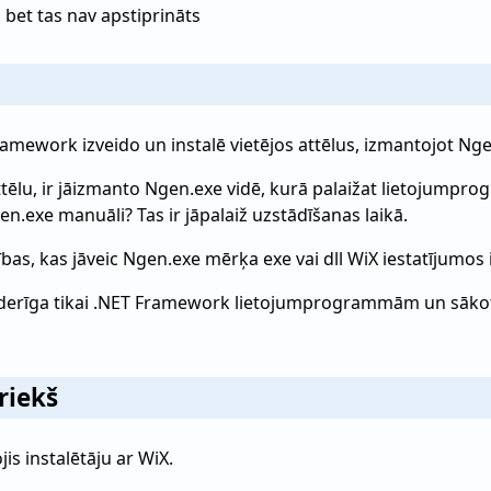
, bet tas nav apstiprināts
work izveido un instalē vietējos attēlus, izmantojot Ngen.e
attēlu, ir jāizmanto Ngen.exe vidē, kurā palaižat lietojumprog
Ngen.exe manuāli? Tas ir jāpalaiž uzstādīšanas laikā.
bas, kas jāveic Ngen.exe mērķa exe vai dll WiX iestatījumos 
 derīga tikai .NET Framework lietojumprogrammām un sākotn
riekš
is instalētāju ar WiX.