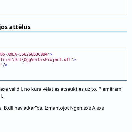
os attēlus
0D5-A0EA-356268B3C0B4
"
>
rTrial\Dll\OggVorbisProject.dll
"
>
0
"
/>
i exe vai dll, no kura vēlaties atsaukties uz to. Piemēram,
l.
s, B.dll nav atkarība. Izmantojot Ngen.exe A.exe