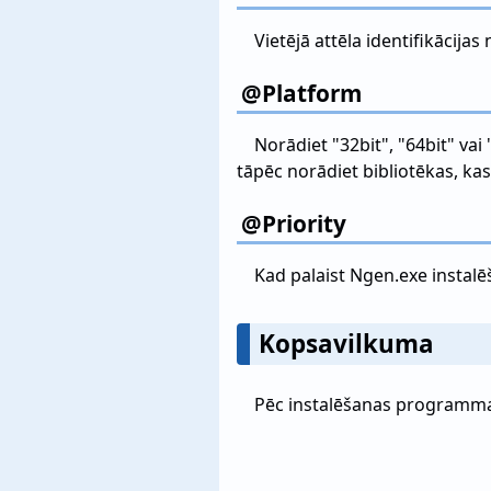
Vietējā attēla identifikācija
@Platform
Norādiet "32bit", "64bit" vai 
tāpēc norādiet bibliotēkas, kas
@Priority
Kad palaist Ngen.exe instalēša
Kopsavilkuma
Pēc instalēšanas programmas 