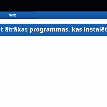
Wix
et ātrākas programmas, kas instalē