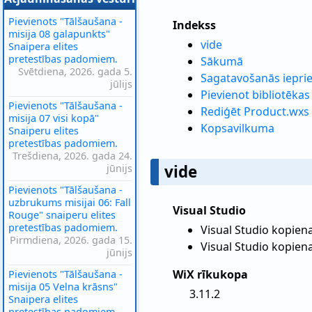
Pievienots "Tālšaušana -
Indekss
misija 08 galapunkts"
vide
Snaipera elites
pretestības padomiem.
Sākumā
Svētdiena, 2026. gada 5.
Sagatavošanās iepri
jūlijs
Pievienot bibliotēkas
Pievienots "Tālšaušana -
Rediģēt Product.wxs
misija 07 visi kopā"
Kopsavilkuma
Snaiperu elites
pretestības padomiem.
Trešdiena, 2026. gada 24.
vide
jūnijs
Pievienots "Tālšaušana -
uzbrukums misijai 06: Fall
Visual Studio
Rouge" snaiperu elites
pretestības padomiem.
Visual Studio kopien
Pirmdiena, 2026. gada 15.
Visual Studio kopien
jūnijs
WiX rīkukopa
Pievienots "Tālšaušana -
misija 05 Velna krāsns"
3.11.2
Snaipera elites
pretestības padomiem.