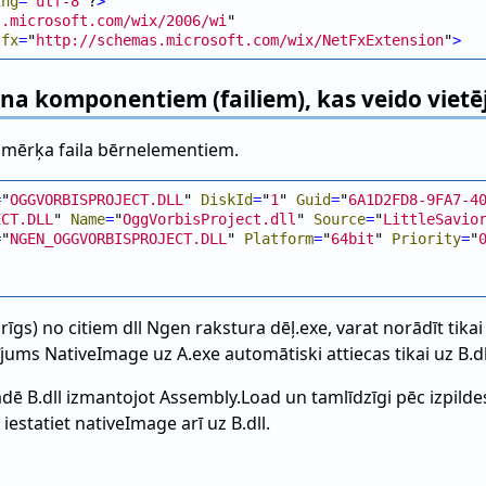
ing
=
"
utf-8
"?
>
s.microsoft.com/wix/2006/wi
"

tfx
=
"
http://schemas.microsoft.com/wix/NetFxExtension
"
>
a komponentiem (failiem), kas veido vietēj
 mērķa faila bērnelementiem.
=
"
OGGVORBISPROJECT.DLL
" 
DiskId
=
"
1
" 
Guid
=
"
6A1D2FD8-9FA7-4
ECT.DLL
" 
Name
=
"
OggVorbisProject.dll
" 
Source
=
"
LittleSavio
=
"
NGEN_OGGVORBISPROJECT.DLL
" 
Platform
=
"
64bit
" 
Priority
=
"
karīgs) no citiem dll Ngen rakstura dēļ.exe, varat norādīt tika
atījums NativeImage uz A.exe automātiski attiecas tikai uz B.dl
ādē B.dll izmantojot Assembly.Load un tamlīdzīgi pēc izpilde
estatiet nativeImage arī uz B.dll.