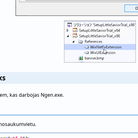
xs
liem, kas darbojas Ngen.exe.
 nosaukumvietu.