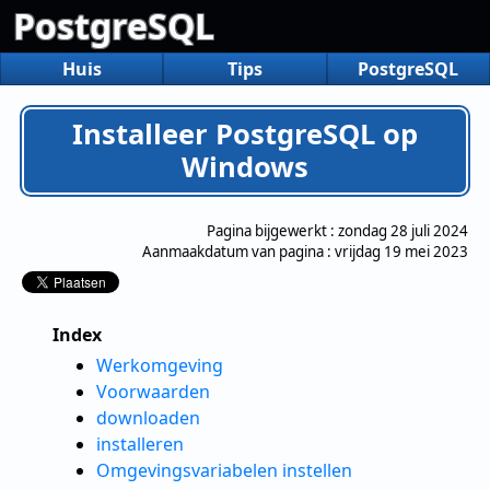
PostgreSQL
Huis
Tips
PostgreSQL
Installeer PostgreSQL op
Windows
Pagina bijgewerkt :
zondag 28 juli 2024
Aanmaakdatum van pagina :
vrijdag 19 mei 2023
Index
Werkomgeving
Voorwaarden
downloaden
installeren
Omgevingsvariabelen instellen